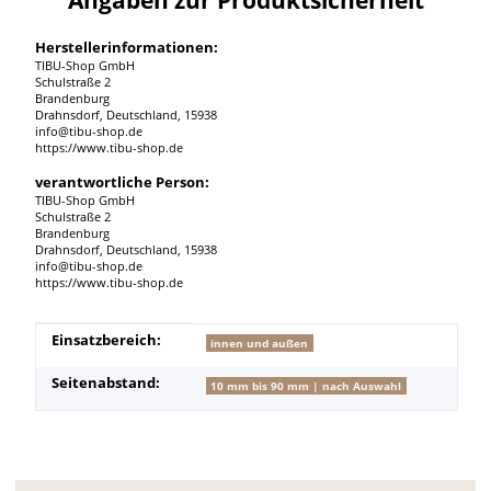
Herstellerinformationen:
TIBU-Shop GmbH
Schulstraße 2
Brandenburg
Drahnsdorf, Deutschland, 15938
info@tibu-shop.de
https://www.tibu-shop.de
verantwortliche Person:
TIBU-Shop GmbH
Schulstraße 2
Brandenburg
Drahnsdorf, Deutschland, 15938
info@tibu-shop.de
https://www.tibu-shop.de
Produkteigenschaft
Wert
Einsatzbereich:
innen und außen
Seitenabstand:
10 mm bis 90 mm | nach Auswahl