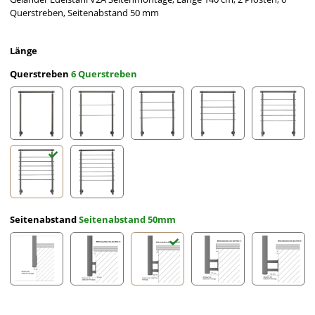
Querstreben, Seitenabstand 50 mm
Länge
Querstreben
6 Querstreben
ohne Querstreben
2 Querstreben
3 Querstreben
4 Querstreben
5 Querst
6 Querstreben
7 Querstreben
Seitenabstand
Seitenabstand 50mm
Seitenabstand 10mm
Seitenabstand 30mm
Seitenabstand 50mm
Seitenabstand 70mm
Seitena