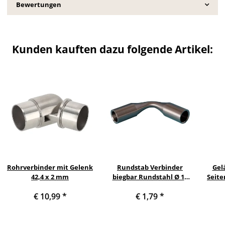
Bewertungen
Kunden kauften dazu folgende Artikel:
Rohrverbinder mit Gelenk
Rundstab Verbinder
Gel
42,4 x 2 mm
biegbar Rundstahl Ø 10
Seite
mm
c
€ 10,99
*
€ 1,79
*
Se