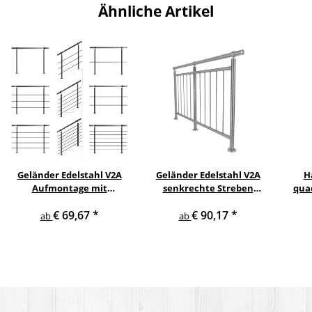
Ähnliche Artikel
Geländer Edelstahl V2A
Geländer Edelstahl V2A
H
Aufmontage mit
senkrechte Streben
qua
waagerechten
Aufmontage
gewi
€ 69,67
*
€ 90,17
*
Querstreben
ab
ab