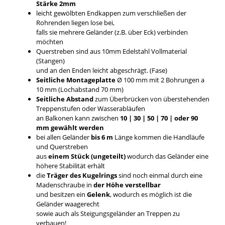
Stärke 2mm
leicht gewölbten Endkappen zum verschließen der
Rohrenden liegen lose bei,
falls sie mehrere Geländer (z.B. über Eck) verbinden
möchten
Querstreben sind aus 10mm Edelstahl Vollmaterial
(Stangen)
und an den Enden leicht abgeschrägt. (Fase)
Seitliche Montageplatte
Ø 100 mm mit 2 Bohrungen a
10 mm (Lochabstand 70 mm)
Seitliche Abstand
zum Überbrücken von überstehenden
Treppenstufen oder Wasserabläufen
an Balkonen kann zwischen
10 | 30 | 50 | 70 | oder 90
mm gewählt werden
bei allen Geländer
bis 6 m
Länge kommen die Handläufe
und Querstreben
aus
einem Stück (ungeteilt)
wodurch das Geländer eine
höhere Stabilität erhält
die
Träger des Kugelrings
sind noch einmal durch eine
Madenschraube in
der Höhe verstellbar
und besitzen ein
Gelenk
, wodurch es möglich ist die
Geländer waagerecht
sowie auch als Steigungsgeländer an Treppen zu
verbauen!