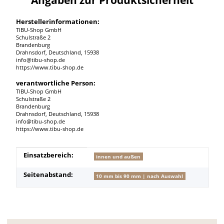
Herstellerinformationen:
TIBU-Shop GmbH
Schulstraße 2
Brandenburg
Drahnsdorf, Deutschland, 15938
info@tibu-shop.de
https://www.tibu-shop.de
verantwortliche Person:
TIBU-Shop GmbH
Schulstraße 2
Brandenburg
Drahnsdorf, Deutschland, 15938
info@tibu-shop.de
https://www.tibu-shop.de
Produkteigenschaft
Wert
Einsatzbereich:
innen und außen
Seitenabstand:
10 mm bis 90 mm | nach Auswahl