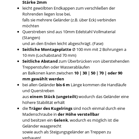
Stärke 2mm
leicht gewölbten Endkappen zum verschließen der
Rohrenden liegen lose bei,
falls sie mehrere Geländer (z.B. über Eck) verbinden
möchten
Querstreben sind aus 10mm Edelstahl Vollmaterial
(Stangen)
und an den Enden leicht abgeschrägt. (Fase)
Seitliche Montageplatte
Ø 100 mm mit 2 Bohrungen a
10 mm (Lochabstand 70 mm)
Seitliche Abstand
zum Überbrücken von überstehenden
Treppenstufen oder Wasserabläufen
an Balkonen kann zwischen
10 | 30 | 50 | 70 | oder 90
mm gewählt werden
bei allen Geländer
bis 6 m
Länge kommen die Handläufe
und Querstreben
aus
einem Stück (ungeteilt)
wodurch das Geländer eine
höhere Stabilität erhält
die
Träger des Kugelrings
sind noch einmal durch eine
Madenschraube in
der Höhe verstellbar
und besitzen ein
Gelenk
, wodurch es möglich ist die
Geländer waagerecht
sowie auch als Steigungsgeländer an Treppen zu
verbauen!