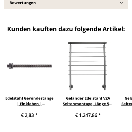
Bewertungen
Kunden kauften dazu folgende Artikel:
Edelstahl Gewindestange
Geländer Edelstahl V2A
Gel
| Einkleben |
Seitenmontage, Länge 500
Seite
spreizdruckfrei M10 x
cm mit 6 Pfosten, 7
c
€ 2,83
*
€ 1.247,86
*
115mm
Querstreben und
Seitenabstand 10 mm
Se