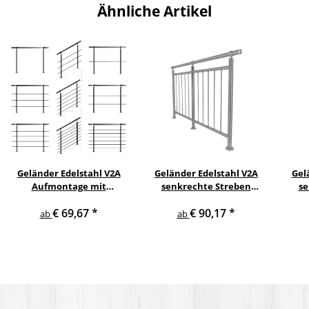
Ähnliche Artikel
Geländer Edelstahl V2A
Geländer Edelstahl V2A
Gel
Aufmontage mit
senkrechte Streben
se
waagerechten
Aufmontage
s
€ 69,67
*
€ 90,17
*
Querstreben
ab
ab