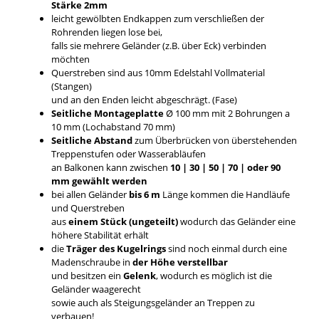
Stärke 2mm
leicht gewölbten Endkappen zum verschließen der
Rohrenden liegen lose bei,
falls sie mehrere Geländer (z.B. über Eck) verbinden
möchten
Querstreben sind aus 10mm Edelstahl Vollmaterial
(Stangen)
und an den Enden leicht abgeschrägt. (Fase)
Seitliche Montageplatte
Ø 100 mm mit 2 Bohrungen a
10 mm (Lochabstand 70 mm)
Seitliche Abstand
zum Überbrücken von überstehenden
Treppenstufen oder Wasserabläufen
an Balkonen kann zwischen
10 | 30 | 50 | 70 | oder 90
mm gewählt werden
bei allen Geländer
bis 6 m
Länge kommen die Handläufe
und Querstreben
aus
einem Stück (ungeteilt)
wodurch das Geländer eine
höhere Stabilität erhält
die
Träger des Kugelrings
sind noch einmal durch eine
Madenschraube in
der Höhe verstellbar
und besitzen ein
Gelenk
, wodurch es möglich ist die
Geländer waagerecht
sowie auch als Steigungsgeländer an Treppen zu
verbauen!