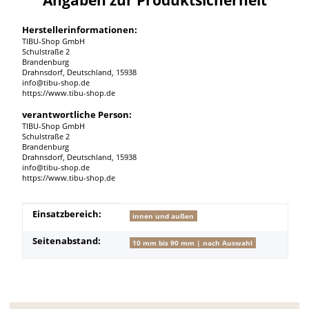
Herstellerinformationen:
TIBU-Shop GmbH
Schulstraße 2
Brandenburg
Drahnsdorf, Deutschland, 15938
info@tibu-shop.de
https://www.tibu-shop.de
verantwortliche Person:
TIBU-Shop GmbH
Schulstraße 2
Brandenburg
Drahnsdorf, Deutschland, 15938
info@tibu-shop.de
https://www.tibu-shop.de
Produkteigenschaft
Wert
Einsatzbereich:
innen und außen
Seitenabstand:
10 mm bis 90 mm | nach Auswahl