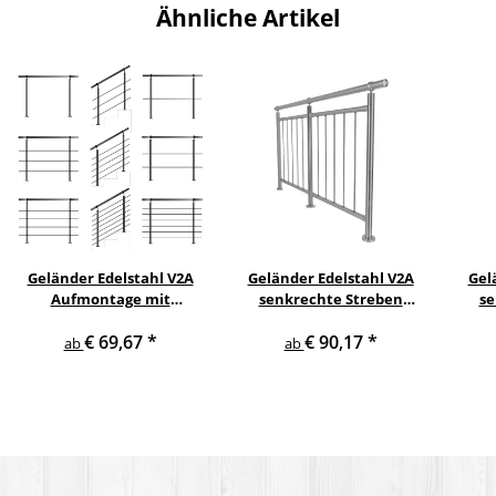
Ähnliche Artikel
Geländer Edelstahl V2A
Geländer Edelstahl V2A
Gel
Aufmontage mit
senkrechte Streben
se
waagerechten
Aufmontage
s
€ 69,67
*
€ 90,17
*
Querstreben
ab
ab