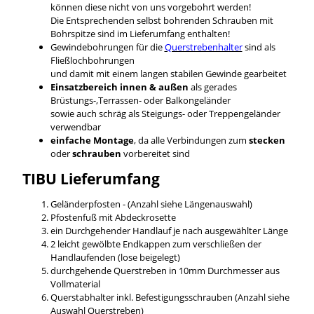
können diese nicht von uns vorgebohrt werden!
Die Entsprechenden selbst bohrenden Schrauben mit
Bohrspitze sind im Lieferumfang enthalten!
Gewindebohrungen für die
Querstrebenhalter
sind als
Fließlochbohrungen
und damit mit einem langen stabilen Gewinde gearbeitet
Einsatzbereich innen & außen
als gerades
Brüstungs-,Terrassen- oder Balkongeländer
sowie auch schräg als Steigungs- oder Treppengeländer
verwendbar
einfache Montage
, da alle Verbindungen zum
stecken
oder
schrauben
vorbereitet sind
TIBU
Lieferumfang
Geländerpfosten - (Anzahl siehe Längenauswahl)
Pfostenfuß mit Abdeckrosette
ein Durchgehender Handlauf je nach ausgewählter Länge
2 leicht gewölbte Endkappen zum verschließen der
Handlaufenden (lose beigelegt)
durchgehende Querstreben in 10mm Durchmesser aus
Vollmaterial
Querstabhalter inkl. Befestigungsschrauben (Anzahl siehe
Auswahl Querstreben)