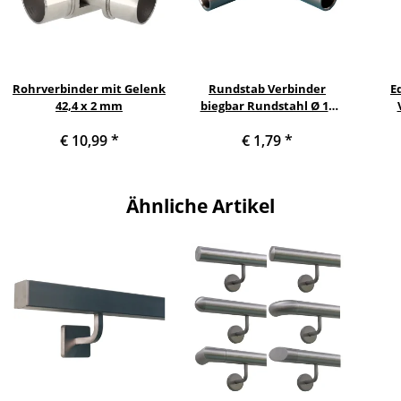
Rohrverbinder mit Gelenk
Rundstab Verbinder
E
42,4 x 2 mm
biegbar Rundstahl Ø 10
mm
Han
€ 10,99
*
€ 1,79
*
Q
Ähnliche Artikel