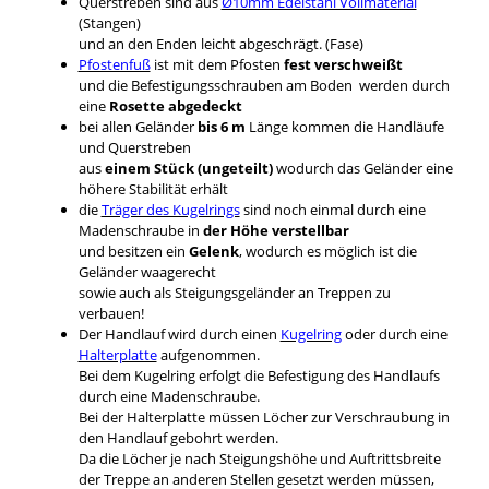
Querstreben sind aus
Ø10mm Edelstahl Vollmaterial
(Stangen)
und an den Enden leicht abgeschrägt. (Fase)
Pfostenfuß
ist mit dem Pfosten
fest verschweißt
und die Befestigungsschrauben am Boden werden durch
eine
Rosette abgedeckt
bei allen Geländer
bis 6 m
Länge kommen die Handläufe
und Querstreben
aus
einem Stück (ungeteilt)
wodurch das Geländer eine
höhere Stabilität erhält
die
Träger des Kugelrings
sind noch einmal durch eine
Madenschraube in
der Höhe verstellbar
und besitzen ein
Gelenk
, wodurch es möglich ist die
Geländer waagerecht
sowie auch als Steigungsgeländer an Treppen zu
verbauen!
Der Handlauf wird durch einen
Kugelring
oder durch eine
Halterplatte
aufgenommen.
Bei dem Kugelring erfolgt die Befestigung des Handlaufs
durch eine Madenschraube.
Bei der Halterplatte müssen Löcher zur Verschraubung in
den Handlauf gebohrt werden.
Da die Löcher je nach Steigungshöhe und Auftrittsbreite
der Treppe an anderen Stellen gesetzt werden müssen,