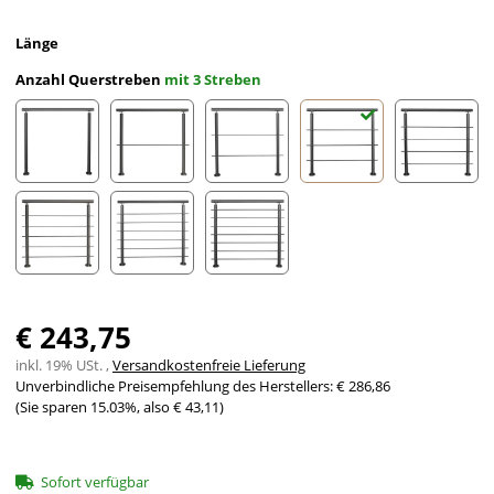
Länge
Anzahl Querstreben
mit 3 Streben
ohne Streben
mit 1 Strebe
mit 2 Streben
mit 3 Streben
mit 4 St
mit 5 Streben
mit 6 Streben
mit 7 Streben
€ 243,75
inkl. 19% USt. ,
Versandkostenfreie Lieferung
Unverbindliche Preisempfehlung des Herstellers
:
€ 286,86
(Sie sparen
15.03%
, also
€ 43,11
)
Sofort verfügbar