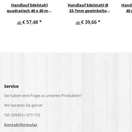
Handlauf Edelstahl
Handlauf Edelstahl Ø
Handl
quadratisch 40 x 40 mm
33,7mm gewinkelte
40
gewinkelte quadratische
Edelstahlhalter
Eic
€ 57,48
*
€ 39,66
*
Edelstahlhalter
V2
ab
ab
Service
Sie haben eine Frage zu unseren Produkten?
Wir beraten Sie gerne!
Tel: 035453 / 677-172
Kontaktformular