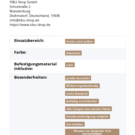
TIBU-Shop GmbH
Schulstraße 2
Brandenburg
Drahnsdorf, Deutschland, 15938
info@tibu-shop.de
https://www.tibu-shop.de
Produkteigenschaft
Wert
Einsatzbereich:
innen und außen
Farbe:
Edelstahl
Befestigungsmaterial
nein
inklusive:
Besonderheiten:
große Auswahl
Witterungsbeständig
nicht Rostend
beliebig erweiterbar
alle Längen aus einem Stück
Sonderanfertigung möglich
Verstellbar
Pfosten im Geländer frei
verschiebbar