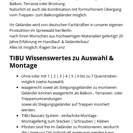
Balkon, Terrasse oder Brüstung.
Natürlich ist auch die Kombination mit formschönem Übergang
vom Treppen- zum Balkongeländer möglich.
Ihr Geländer wird von deutschen Fachkräften in unserer eigenen
Produktion im Spreewald bei Berlin
nach Ihren Wünschen aus hochwertigen Materialien gefertigt! 20
Jahre Erfahrung im Handlauf- & Geländerbau!
Alles ist möglich, fragen Sie uns!
TIBU
Wissenswertes
zu Auswahl &
Montage
ohne oder mit 1 | 2 | 3 | 4 | 5 | 6 bis zu 7 Querstreben
möglich (siehe Auswahl)
waagerecht sowie als Steigungsgeländer zu montieren
Geländer können waagerecht als Balkon-, Terrassen- oder
Treppenumrandungen
sowie als Steigungsgeländer auf Treppen montiert
werden.
TIBU Bausatz System - einfachste Montage -
Montagefertig zum Stecken | Schrauben | Kleben
Pfosten sind frei im Geländer zu Positionieren, wodurch
die Länge vor Ort individuell angepasst werden kann