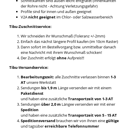
Schnittkanten sind außen leicht entgratet (Innenkanten
der Rohre nicht - Achtung Verletzungsgefahr)
Profile sind für innen und außen geeignet
V2A
nicht geeignet
im Chlor- oder Salzwasserbereich
Tibu-Zuschnittservice:
Wir schneiden ihr Wunschmaß (Toleranz +/-2mm)
Einfach das nächst längere Profil kaufen (im 10cm Raster)
Dann sofort im Bestellvorgang bzw. unmittelbar danach
eine Nachricht mit ihrem Wunschmaß schicken!
Der Zuschnitt erfolgt
ohne
Aufpreis!!!
Tibu-Versandservice:
Bearbeitungszeit:
alle Zuschnitte verlassen binnen
1-3
AT
unsere Werkstatt
Sendungen
bis 1,9 m
Länge versenden wir mit einem
Paketdienst
und haben eine zusätzliche
Transportzeit von 1-3 AT
Sendungen
über 2,0 m
Längee versenden wir mit einer
Spedition
und haben eine zusätzliche
Transportzeit von 5 - 15 AT
Speditionsversand
brauchen wir von Ihnen eine
gültige
und tagsüber
erreichbare Telefonnummer