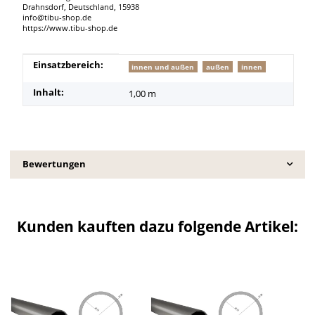
Drahnsdorf, Deutschland, 15938
info@tibu-shop.de
https://www.tibu-shop.de
Produkteigenschaft
Wert
Einsatzbereich:
innen und außen
außen
innen
Inhalt:
1,00 m
Bewertungen
Kunden kauften dazu folgende Artikel: