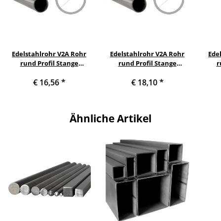
Edelstahlrohr V2A Rohr
Edelstahlrohr V2A Rohr
Ede
rund Profil Stange
rund Profil Stange
r
Querschnitt 16 x 1 mm
Querschnitt 16 x 1 mm
Que
€ 16,56
*
€ 18,10
*
Länge: 1000 mm
Länge: 1100 mm
Ähnliche Artikel