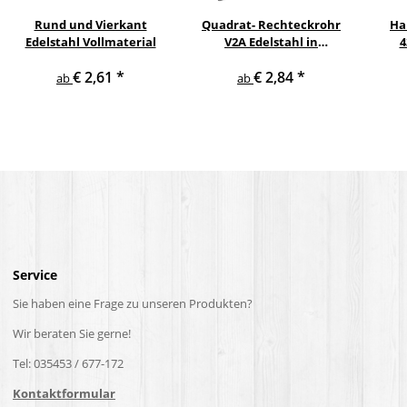
Rund und Vierkant
Quadrat- Rechteckrohr
Ha
Edelstahl Vollmaterial
V2A Edelstahl in
4
verschiedenen
pul
€ 2,61
*
€ 2,84
*
Querschnitten und
ge
ab
ab
Längen bis 6 m am Stück
Service
Sie haben eine Frage zu unseren Produkten?
Wir beraten Sie gerne!
Tel: 035453 / 677-172
Kontaktformular