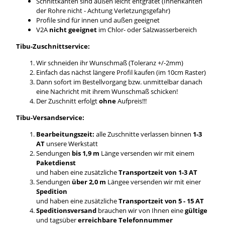
Schnittkanten sind außen leicht entgratet (Innenkanten
der Rohre nicht - Achtung Verletzungsgefahr)
Profile sind für innen und außen geeignet
V2A
nicht geeignet
im Chlor- oder Salzwasserbereich
Tibu-Zuschnittservice:
Wir schneiden ihr Wunschmaß (Toleranz +/-2mm)
Einfach das nächst längere Profil kaufen (im 10cm Raster)
Dann sofort im Bestellvorgang bzw. unmittelbar danach
eine Nachricht mit ihrem Wunschmaß schicken!
Der Zuschnitt erfolgt
ohne
Aufpreis!!!
Tibu-Versandservice:
Bearbeitungszeit:
alle Zuschnitte verlassen binnen
1-3
AT
unsere Werkstatt
Sendungen
bis 1,9 m
Länge versenden wir mit einem
Paketdienst
und haben eine zusätzliche
Transportzeit von 1-3 AT
Sendungen
über 2,0 m
Längee versenden wir mit einer
Spedition
und haben eine zusätzliche
Transportzeit von 5 - 15 AT
Speditionsversand
brauchen wir von Ihnen eine
gültige
und tagsüber
erreichbare Telefonnummer