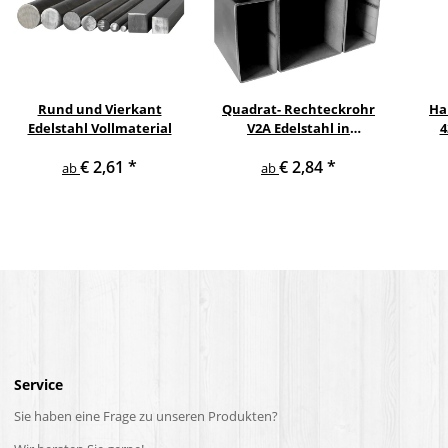
Rund und Vierkant
Quadrat- Rechteckrohr
Ha
Edelstahl Vollmaterial
V2A Edelstahl in
4
verschiedenen
pul
€ 2,61
*
€ 2,84
*
Querschnitten und
ge
ab
ab
Längen bis 6 m am Stück
Service
Sie haben eine Frage zu unseren Produkten?