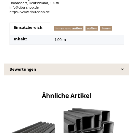
Drahnsdorf, Deutschland, 15938
info@tibu-shop.de
https://www.tibu-shop.de
Produkteigenschaft
Wert
Einsatzbereich:
innen und außen
außen
innen
Inhalt:
1,00 m
Bewertungen
Ähnliche Artikel