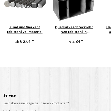
Rund und Vierkant
Quadrat- Rechteckrohr
Ha
Edelstahl Vollmaterial
V2A Edelstahl in
4
verschiedenen
pul
€ 2,61
*
€ 2,84
*
Querschnitten und
ge
ab
ab
Längen bis 6 m am Stück
Service
Sie haben eine Frage zu unseren Produkten?