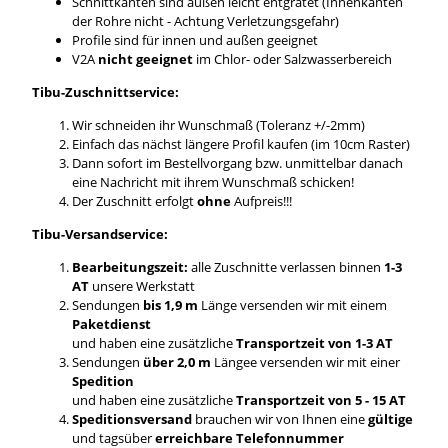
Schnittkanten sind außen leicht entgratet (Innenkanten
der Rohre nicht - Achtung Verletzungsgefahr)
Profile sind für innen und außen geeignet
V2A
nicht geeignet
im Chlor- oder Salzwasserbereich
Tibu-Zuschnittservice:
Wir schneiden ihr Wunschmaß (Toleranz +/-2mm)
Einfach das nächst längere Profil kaufen (im 10cm Raster)
Dann sofort im Bestellvorgang bzw. unmittelbar danach
eine Nachricht mit ihrem Wunschmaß schicken!
Der Zuschnitt erfolgt
ohne
Aufpreis!!!
Tibu-Versandservice:
Bearbeitungszeit:
alle Zuschnitte verlassen binnen
1-3
AT
unsere Werkstatt
Sendungen
bis 1,9 m
Länge versenden wir mit einem
Paketdienst
und haben eine zusätzliche
Transportzeit von 1-3 AT
Sendungen
über 2,0 m
Längee versenden wir mit einer
Spedition
und haben eine zusätzliche
Transportzeit von 5 - 15 AT
Speditionsversand
brauchen wir von Ihnen eine
gültige
und tagsüber
erreichbare Telefonnummer