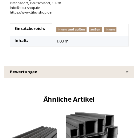
Drahnsdorf, Deutschland, 15938
info@tibu-shop.de
https://www.tibu-shop.de
Produkteigenschaft
Wert
Einsatzbereich:
innen und außen
außen
innen
Inhalt:
1,00 m
Bewertungen
Ähnliche Artikel