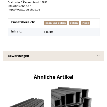
Drahnsdorf, Deutschland, 15938
info@tibu-shop.de
https://www.tibu-shop.de
Produkteigenschaft
Wert
Einsatzbereich:
innen und außen
außen
innen
Inhalt:
1,00 m
Bewertungen
Ähnliche Artikel