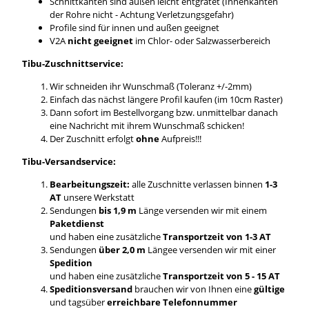
Schnittkanten sind außen leicht entgratet (Innenkanten
der Rohre nicht - Achtung Verletzungsgefahr)
Profile sind für innen und außen geeignet
V2A
nicht geeignet
im Chlor- oder Salzwasserbereich
Tibu-Zuschnittservice:
Wir schneiden ihr Wunschmaß (Toleranz +/-2mm)
Einfach das nächst längere Profil kaufen (im 10cm Raster)
Dann sofort im Bestellvorgang bzw. unmittelbar danach
eine Nachricht mit ihrem Wunschmaß schicken!
Der Zuschnitt erfolgt
ohne
Aufpreis!!!
Tibu-Versandservice:
Bearbeitungszeit:
alle Zuschnitte verlassen binnen
1-3
AT
unsere Werkstatt
Sendungen
bis 1,9 m
Länge versenden wir mit einem
Paketdienst
und haben eine zusätzliche
Transportzeit von 1-3 AT
Sendungen
über 2,0 m
Längee versenden wir mit einer
Spedition
und haben eine zusätzliche
Transportzeit von 5 - 15 AT
Speditionsversand
brauchen wir von Ihnen eine
gültige
und tagsüber
erreichbare Telefonnummer