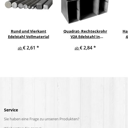
Rund und Vierkant
Quadrat- Rechteckrohr
Ha
Edelstahl Vollmaterial
V2A Edelstahl in
4
verschiedenen
pul
€ 2,61
*
€ 2,84
*
Querschnitten und
ge
ab
ab
Längen bis 6 m am Stück
Service
Sie haben eine Frage zu unseren Produkten?