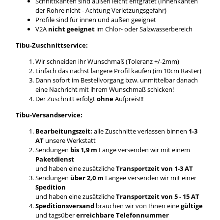
Schnittkanten sind außen leicht entgratet (Innenkanten
der Rohre nicht - Achtung Verletzungsgefahr)
Profile sind für innen und außen geeignet
V2A
nicht geeignet
im Chlor- oder Salzwasserbereich
Tibu-Zuschnittservice:
Wir schneiden ihr Wunschmaß (Toleranz +/-2mm)
Einfach das nächst längere Profil kaufen (im 10cm Raster)
Dann sofort im Bestellvorgang bzw. unmittelbar danach
eine Nachricht mit ihrem Wunschmaß schicken!
Der Zuschnitt erfolgt
ohne
Aufpreis!!!
Tibu-Versandservice:
Bearbeitungszeit:
alle Zuschnitte verlassen binnen
1-3
AT
unsere Werkstatt
Sendungen
bis 1,9 m
Länge versenden wir mit einem
Paketdienst
und haben eine zusätzliche
Transportzeit von 1-3 AT
Sendungen
über 2,0 m
Längee versenden wir mit einer
Spedition
und haben eine zusätzliche
Transportzeit von 5 - 15 AT
Speditionsversand
brauchen wir von Ihnen eine
gültige
und tagsüber
erreichbare Telefonnummer