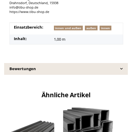
Drahnsdorf, Deutschland, 15938
info@tibu-shop.de
https://www.tibu-shop.de
Produkteigenschaft
Wert
Einsatzbereich:
innen und außen
außen
innen
Inhalt:
1,00 m
Bewertungen
Ähnliche Artikel