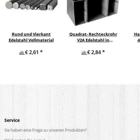
Rund und Vierkant
Quadrat- Rechteckrohr
Ha
Edelstahl Vollmaterial
V2A Edelstahl in
4
verschiedenen
pul
€ 2,61
*
€ 2,84
*
Querschnitten und
ge
ab
ab
Längen bis 6 m am Stück
Service
Sie haben eine Frage zu unseren Produkten?