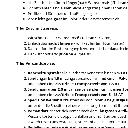
alle Zuschnitte ± 3mm Länge: (auch Wunschmaße) Toleranz 
Schnittkanten sind außen leicht entgratet (Innenkanten de
Profile sind für innen und außen geeignet
V2A
nicht geeignet
im Chlor- oder Salzwasserbereich
Tibu-Zuschnittservice:
Wir schneiden ihr Wunschmaß (Toleranz +/-2mm)
Einfach das nächst längere Profil kaufen (im 10cm Raster)
Dann sofort im Bestellvorgang bzw. unmittelbar danach e
Der Zuschnitt erfolgt
ohne
Aufpreis!!!
Tibu-Versandservice:
Bearbeitungszeit:
alle Zuschnitte verlassen binnen
1-3 A
Sendungen
bis 1,9 m
Länge versenden wir mit einem
Pake
und haben eine zusätzliche
Transportzeit von 1-3 AT
Sendungen
über 2,0 m
Längee versenden wir mit einer
Sp
und haben eine zusätzliche
Transportzeit von 5 - 15 AT
Speditionsversand
brauchen wir von Ihnen eine
gültige
u
unter der die Spedition einen Anlieferungstermin mit Ihn
Versandart
richtet sich immer nach dem
längesten Artik
Versandkosten die doppelt anfallen und nicht automatis
> werden von uns erstattet. ( ist technisch nicht immer aut
Bestellen sie mehrere Artikel, fassen wir diese (wenn mögl