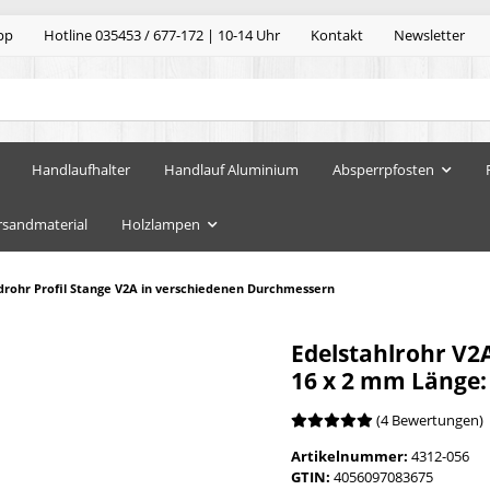
pp
Hotline 035453 / 677-172 | 10-14 Uhr
Kontakt
Newsletter
Handlaufhalter
Handlauf Aluminium
Absperrpfosten
rsandmaterial
Holzlampen
drohr Profil Stange V2A in verschiedenen Durchmessern
Edelstahlrohr V2
16 x 2 mm Länge
(4 Bewertungen)
Artikelnummer:
4312-056
GTIN:
4056097083675