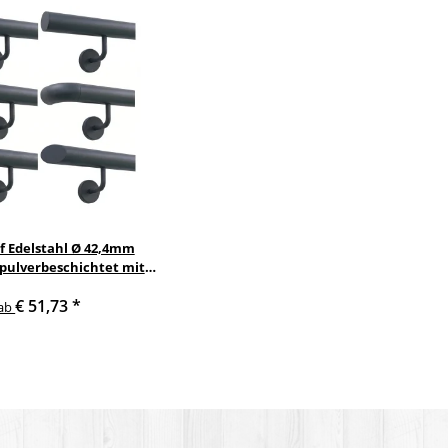
f Edelstahl Ø 42,4mm
 pulverbeschichtet mit
nkelte anthrazit
€ 51,73
*
delstahlhalter
ab