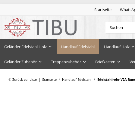
Startseite
WhatsA
Geländer Edelstahl Holz
Handlauf Edelstahl
Handlauf Holz
Geländer Zubehör
Treppenzubehör
Briefkästen
Ve
Zurück zur Liste
Startseite
Handlauf Edelstahl
Edelstahlrohr V2A Run