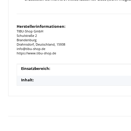
Herstellerinformationen:
TIBU-Shop GmbH
Schulstraße 2
Brandenburg
Drahnsdorf, Deutschland, 15938
info@tibu-shop.de
https://www.tibu-shop.de
Produkteigenschaft
Wert
Einsatzbereich:
Inhalt: