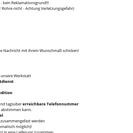
- kein Reklamationsgrund!!!
r Rohre nicht - Achtung Verletzungsgefahr)
ine Nachricht mit ihrem Wunschmaß schicken!
T
unsere Werkstatt
tdienst
edition
nd tagsüber
erreichbare Telefonnummer
en abstimmen kann.
el
.
ch zusammengefast werden
omatisch möglich)!
ich) in eine Lieferung zusammen