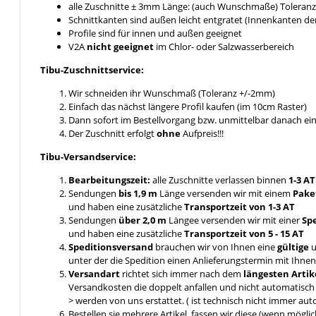
alle Zuschnitte ± 3mm Länge: (auch Wunschmaße) Toleranz 
Schnittkanten sind außen leicht entgratet (Innenkanten de
Profile sind für innen und außen geeignet
V2A
nicht geeignet
im Chlor- oder Salzwasserbereich
Tibu-Zuschnittservice:
Wir schneiden ihr Wunschmaß (Toleranz +/-2mm)
Einfach das nächst längere Profil kaufen (im 10cm Raster)
Dann sofort im Bestellvorgang bzw. unmittelbar danach e
Der Zuschnitt erfolgt
ohne
Aufpreis!!!
Tibu-Versandservice:
Bearbeitungszeit:
alle Zuschnitte verlassen binnen
1-3 A
Sendungen
bis 1,9 m
Länge versenden wir mit einem
Pake
und haben eine zusätzliche
Transportzeit von 1-3 AT
Sendungen
über 2,0 m
Längee versenden wir mit einer
Sp
und haben eine zusätzliche
Transportzeit von 5 - 15 AT
Speditionsversand
brauchen wir von Ihnen eine
gültige
u
unter der die Spedition einen Anlieferungstermin mit Ihn
Versandart
richtet sich immer nach dem
längesten Artik
Versandkosten die doppelt anfallen und nicht automatis
> werden von uns erstattet. ( ist technisch nicht immer aut
Bestellen sie mehrere Artikel, fassen wir diese (wenn mögl