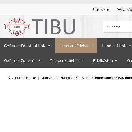
Startseite
WhatsA
Geländer Edelstahl Holz
Handlauf Edelstahl
Handlauf Holz
Geländer Zubehör
Treppenzubehör
Briefkästen
Ve
Zurück zur Liste
Startseite
Handlauf Edelstahl
Edelstahlrohr V2A Run