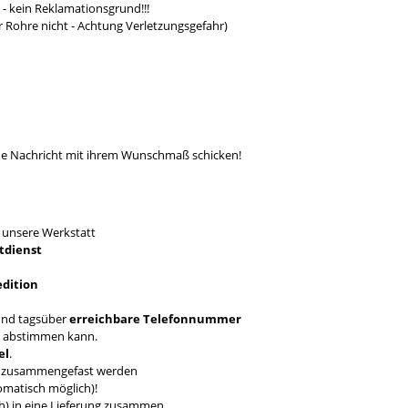
- kein Reklamationsgrund!!!
r Rohre nicht - Achtung Verletzungsgefahr)
ine Nachricht mit ihrem Wunschmaß schicken!
T
unsere Werkstatt
tdienst
edition
nd tagsüber
erreichbare Telefonnummer
en abstimmen kann.
el
.
ch zusammengefast werden
omatisch möglich)!
ich) in eine Lieferung zusammen