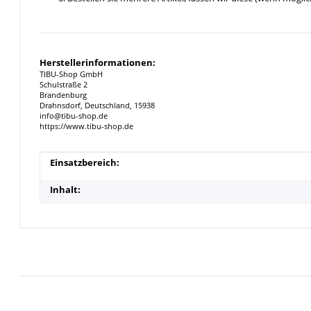
Herstellerinformationen:
TIBU-Shop GmbH
Schulstraße 2
Brandenburg
Drahnsdorf, Deutschland, 15938
info@tibu-shop.de
https://www.tibu-shop.de
Produkteigenschaft
Wert
Einsatzbereich:
Inhalt: