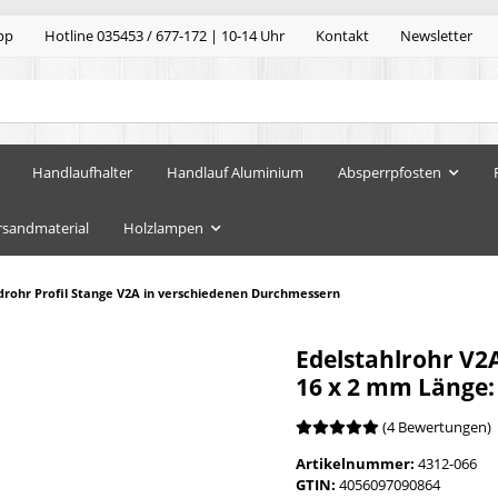
pp
Hotline 035453 / 677-172 | 10-14 Uhr
Kontakt
Newsletter
Handlaufhalter
Handlauf Aluminium
Absperrpfosten
rsandmaterial
Holzlampen
drohr Profil Stange V2A in verschiedenen Durchmessern
Edelstahlrohr V2
16 x 2 mm Länge
(4 Bewertungen)
Artikelnummer:
4312-066
GTIN:
4056097090864