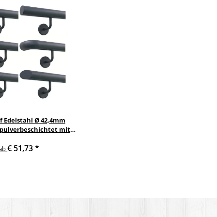
f Edelstahl Ø 42,4mm
 pulverbeschichtet mit
nkelte anthrazit
€ 51,73
*
delstahlhalter
ab