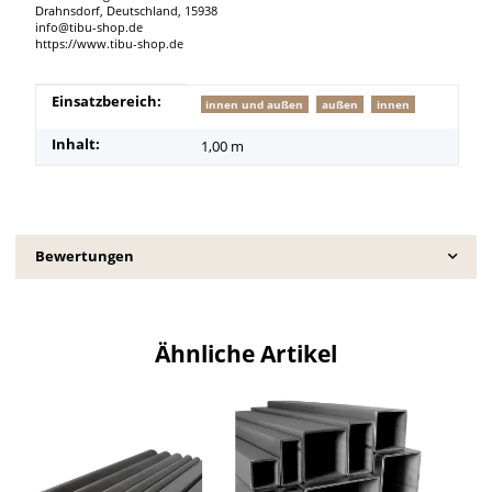
Drahnsdorf, Deutschland, 15938
info@tibu-shop.de
https://www.tibu-shop.de
Produkteigenschaft
Wert
Einsatzbereich:
innen und außen
außen
innen
Inhalt:
1,00 m
Bewertungen
Ähnliche Artikel