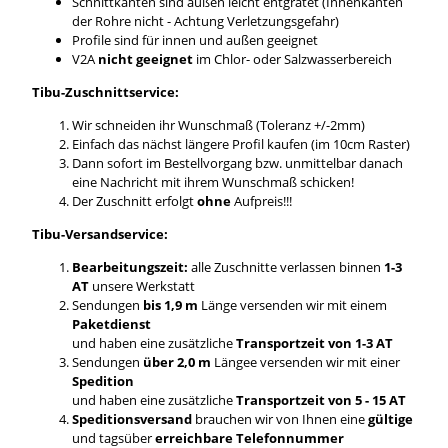
Schnittkanten sind außen leicht entgratet (Innenkanten
der Rohre nicht - Achtung Verletzungsgefahr)
Profile sind für innen und außen geeignet
V2A
nicht geeignet
im Chlor- oder Salzwasserbereich
Tibu-Zuschnittservice:
Wir schneiden ihr Wunschmaß (Toleranz +/-2mm)
Einfach das nächst längere Profil kaufen (im 10cm Raster)
Dann sofort im Bestellvorgang bzw. unmittelbar danach
eine Nachricht mit ihrem Wunschmaß schicken!
Der Zuschnitt erfolgt
ohne
Aufpreis!!!
Tibu-Versandservice:
Bearbeitungszeit:
alle Zuschnitte verlassen binnen
1-3
AT
unsere Werkstatt
Sendungen
bis 1,9 m
Länge versenden wir mit einem
Paketdienst
und haben eine zusätzliche
Transportzeit von 1-3 AT
Sendungen
über 2,0 m
Längee versenden wir mit einer
Spedition
und haben eine zusätzliche
Transportzeit von 5 - 15 AT
Speditionsversand
brauchen wir von Ihnen eine
gültige
und tagsüber
erreichbare Telefonnummer