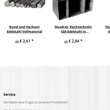
Rund und Vierkant
Quadrat- Rechteckrohr
Ha
Edelstahl Vollmaterial
V2A Edelstahl in
4
verschiedenen
pul
€ 2,61
*
€ 2,84
*
Querschnitten und
ge
ab
ab
Längen bis 6 m am Stück
Service
Sie haben eine Frage zu unseren Produkten?