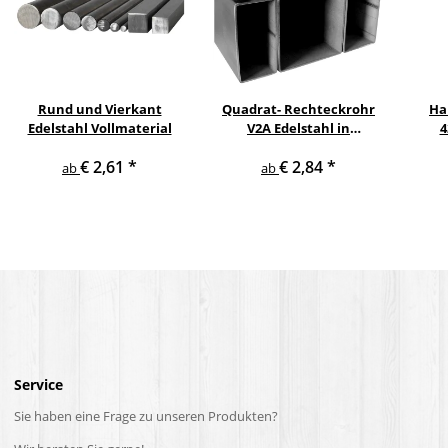
Rund und Vierkant
Quadrat- Rechteckrohr
Ha
Edelstahl Vollmaterial
V2A Edelstahl in
4
verschiedenen
pul
€ 2,61
*
€ 2,84
*
Querschnitten und
ge
ab
ab
Längen bis 6 m am Stück
Service
Sie haben eine Frage zu unseren Produkten?