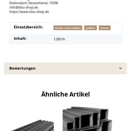
Drahnsdorf, Deutschland, 15938
info@tibu-shop.de
https://www.tibu-shop.de
Produkteigenschaft
Wert
Einsatzbereich:
innen und außen
außen
innen
Inhalt:
1,00 m
Bewertungen
Ähnliche Artikel