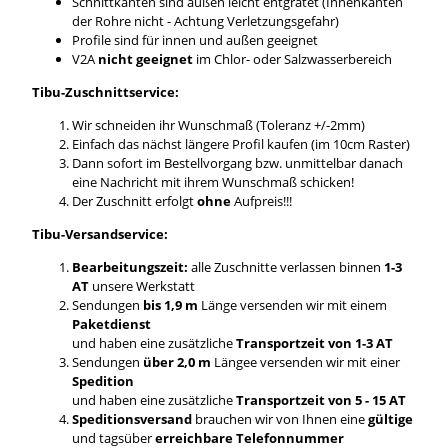
Schnittkanten sind außen leicht entgratet (Innenkanten
der Rohre nicht - Achtung Verletzungsgefahr)
Profile sind für innen und außen geeignet
V2A
nicht geeignet
im Chlor- oder Salzwasserbereich
Tibu-Zuschnittservice:
Wir schneiden ihr Wunschmaß (Toleranz +/-2mm)
Einfach das nächst längere Profil kaufen (im 10cm Raster)
Dann sofort im Bestellvorgang bzw. unmittelbar danach
eine Nachricht mit ihrem Wunschmaß schicken!
Der Zuschnitt erfolgt
ohne
Aufpreis!!!
Tibu-Versandservice:
Bearbeitungszeit:
alle Zuschnitte verlassen binnen
1-3
AT
unsere Werkstatt
Sendungen
bis 1,9 m
Länge versenden wir mit einem
Paketdienst
und haben eine zusätzliche
Transportzeit von 1-3 AT
Sendungen
über 2,0 m
Längee versenden wir mit einer
Spedition
und haben eine zusätzliche
Transportzeit von 5 - 15 AT
Speditionsversand
brauchen wir von Ihnen eine
gültige
und tagsüber
erreichbare Telefonnummer