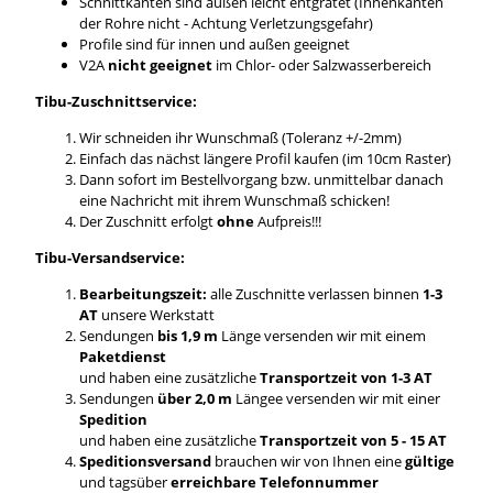
Schnittkanten sind außen leicht entgratet (Innenkanten
der Rohre nicht - Achtung Verletzungsgefahr)
Profile sind für innen und außen geeignet
V2A
nicht geeignet
im Chlor- oder Salzwasserbereich
Tibu-Zuschnittservice:
Wir schneiden ihr Wunschmaß (Toleranz +/-2mm)
Einfach das nächst längere Profil kaufen (im 10cm Raster)
Dann sofort im Bestellvorgang bzw. unmittelbar danach
eine Nachricht mit ihrem Wunschmaß schicken!
Der Zuschnitt erfolgt
ohne
Aufpreis!!!
Tibu-Versandservice:
Bearbeitungszeit:
alle Zuschnitte verlassen binnen
1-3
AT
unsere Werkstatt
Sendungen
bis 1,9 m
Länge versenden wir mit einem
Paketdienst
und haben eine zusätzliche
Transportzeit von 1-3 AT
Sendungen
über 2,0 m
Längee versenden wir mit einer
Spedition
und haben eine zusätzliche
Transportzeit von 5 - 15 AT
Speditionsversand
brauchen wir von Ihnen eine
gültige
und tagsüber
erreichbare Telefonnummer