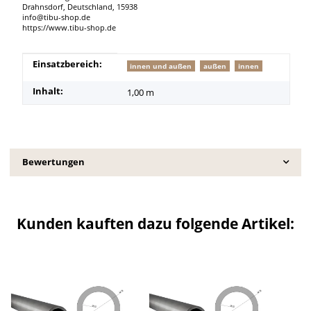
Drahnsdorf, Deutschland, 15938
info@tibu-shop.de
https://www.tibu-shop.de
Produkteigenschaft
Wert
Einsatzbereich:
innen und außen
außen
innen
Inhalt:
1,00 m
Bewertungen
Kunden kauften dazu folgende Artikel: