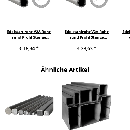
Edelstahlrohr V2A Rohr
Edelstahlrohr V2A Rohr
Ede
rund Profil Stange
rund Profil Stange
r
Querschnitt 16 x 2 mm
Querschnitt 16 x 2 mm
Quer
€ 18,34
*
€ 28,63
*
Länge: 1000 mm
Länge: 1600 mm
(1¼ 
Ähnliche Artikel