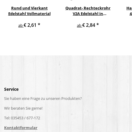
Rund und Vierkant
Quadrat- Rechteckrohr
Ha
Edelstahl Vollmaterial
V2A Edelstahl in
4
verschiedenen
pul
€ 2,61
*
€ 2,84
*
Querschnitten und
ge
ab
ab
Längen bis 6 m am Stück
Service
Sie haben eine Frage zu unseren Produkten?
Wir beraten Sie gerne!
Tel: 035453 / 677-172
Kontaktformular