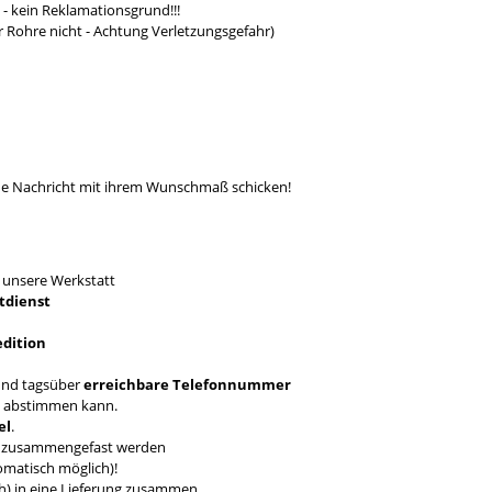
- kein Reklamationsgrund!!!
r Rohre nicht - Achtung Verletzungsgefahr)
ine Nachricht mit ihrem Wunschmaß schicken!
T
unsere Werkstatt
tdienst
edition
nd tagsüber
erreichbare Telefonnummer
en abstimmen kann.
el
.
ch zusammengefast werden
omatisch möglich)!
ich) in eine Lieferung zusammen