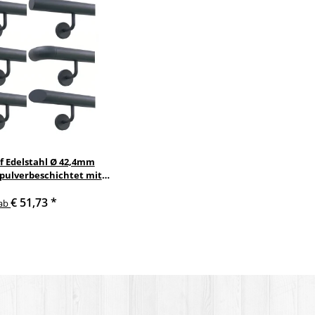
f Edelstahl Ø 42,4mm
 pulverbeschichtet mit
nkelte anthrazit
€ 51,73
*
delstahlhalter
ab