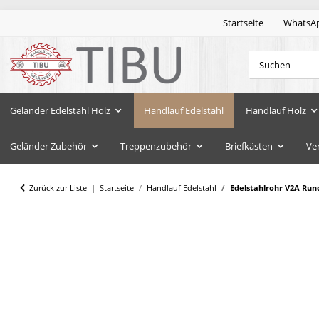
Startseite
WhatsA
Geländer Edelstahl Holz
Handlauf Edelstahl
Handlauf Holz
Geländer Zubehör
Treppenzubehör
Briefkästen
Ve
Zurück zur Liste
Startseite
Handlauf Edelstahl
Edelstahlrohr V2A Run