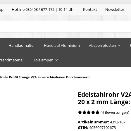
pp
Hotline 035453 / 677-172 | 10-14 Uhr
Kontakt
Newsletter
Handlaufhalter
Handlauf Aluminium
Absperrpfosten
rsandmaterial
Holzlampen
drohr Profil Stange V2A in verschiedenen Durchmessern
Edelstahlrohr V2
20 x 2 mm Länge
(4 Bewertungen)
Artikelnummer:
4312-107
GTIN:
4056097102673