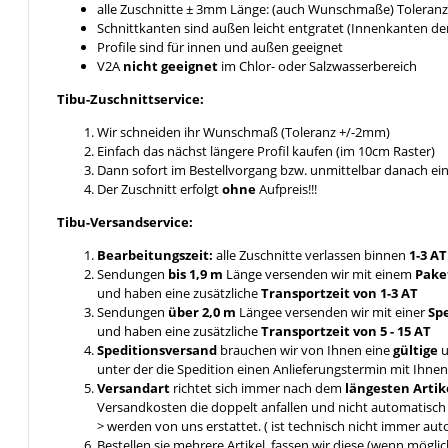
alle Zuschnitte ± 3mm Länge: (auch Wunschmaße) Toleranz 
Schnittkanten sind außen leicht entgratet (Innenkanten de
Profile sind für innen und außen geeignet
V2A
nicht geeignet
im Chlor- oder Salzwasserbereich
Tibu-Zuschnittservice:
Wir schneiden ihr Wunschmaß (Toleranz +/-2mm)
Einfach das nächst längere Profil kaufen (im 10cm Raster)
Dann sofort im Bestellvorgang bzw. unmittelbar danach e
Der Zuschnitt erfolgt
ohne
Aufpreis!!!
Tibu-Versandservice:
Bearbeitungszeit:
alle Zuschnitte verlassen binnen
1-3 A
Sendungen
bis 1,9 m
Länge versenden wir mit einem
Pake
und haben eine zusätzliche
Transportzeit von 1-3 AT
Sendungen
über 2,0 m
Längee versenden wir mit einer
Sp
und haben eine zusätzliche
Transportzeit von 5 - 15 AT
Speditionsversand
brauchen wir von Ihnen eine
gültige
u
unter der die Spedition einen Anlieferungstermin mit Ihn
Versandart
richtet sich immer nach dem
längesten Artik
Versandkosten die doppelt anfallen und nicht automatis
> werden von uns erstattet. ( ist technisch nicht immer aut
Bestellen sie mehrere Artikel, fassen wir diese (wenn mögl