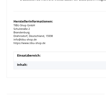
Herstellerinformationen:
TIBU-Shop GmbH
Schulstraße 2
Brandenburg
Drahnsdorf, Deutschland, 15938
info@tibu-shop.de
https://www.tibu-shop.de
Produkteigenschaft
Wert
Einsatzbereich:
Inhalt: