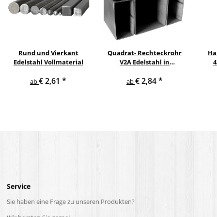
Rund und Vierkant
Quadrat- Rechteckrohr
Ha
Edelstahl Vollmaterial
V2A Edelstahl in
4
verschiedenen
pul
€ 2,61
*
€ 2,84
*
Querschnitten und
ge
ab
ab
Längen bis 6 m am Stück
Service
Sie haben eine Frage zu unseren Produkten?