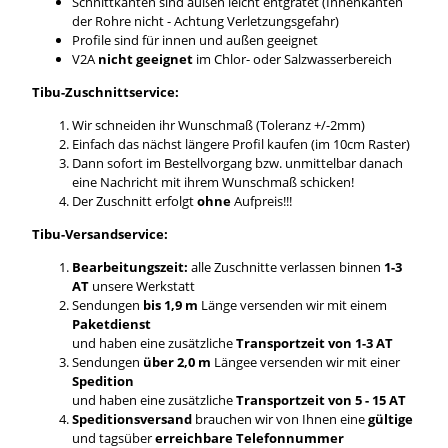
Schnittkanten sind außen leicht entgratet (Innenkanten
der Rohre nicht - Achtung Verletzungsgefahr)
Profile sind für innen und außen geeignet
V2A
nicht geeignet
im Chlor- oder Salzwasserbereich
Tibu-Zuschnittservice:
Wir schneiden ihr Wunschmaß (Toleranz +/-2mm)
Einfach das nächst längere Profil kaufen (im 10cm Raster)
Dann sofort im Bestellvorgang bzw. unmittelbar danach
eine Nachricht mit ihrem Wunschmaß schicken!
Der Zuschnitt erfolgt
ohne
Aufpreis!!!
Tibu-Versandservice:
Bearbeitungszeit:
alle Zuschnitte verlassen binnen
1-3
AT
unsere Werkstatt
Sendungen
bis 1,9 m
Länge versenden wir mit einem
Paketdienst
und haben eine zusätzliche
Transportzeit von 1-3 AT
Sendungen
über 2,0 m
Längee versenden wir mit einer
Spedition
und haben eine zusätzliche
Transportzeit von 5 - 15 AT
Speditionsversand
brauchen wir von Ihnen eine
gültige
und tagsüber
erreichbare Telefonnummer