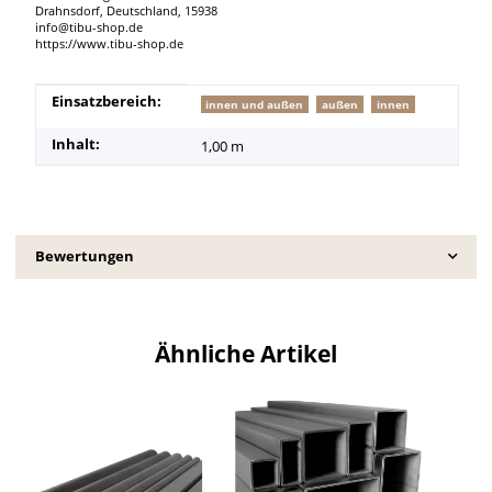
Drahnsdorf, Deutschland, 15938
info@tibu-shop.de
https://www.tibu-shop.de
Produkteigenschaft
Wert
Einsatzbereich:
innen und außen
außen
innen
Inhalt:
1,00 m
Bewertungen
Ähnliche Artikel