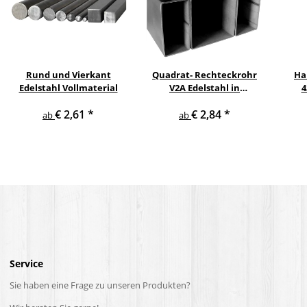
Rund und Vierkant
Quadrat- Rechteckrohr
Ha
Edelstahl Vollmaterial
V2A Edelstahl in
4
verschiedenen
pul
€ 2,61
*
€ 2,84
*
Querschnitten und
ge
ab
ab
Längen bis 6 m am Stück
Service
Sie haben eine Frage zu unseren Produkten?