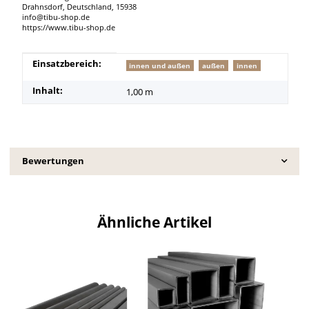
Drahnsdorf, Deutschland, 15938
info@tibu-shop.de
https://www.tibu-shop.de
Produkteigenschaft
Wert
Einsatzbereich:
innen und außen
außen
innen
Inhalt:
1,00 m
Bewertungen
Ähnliche Artikel