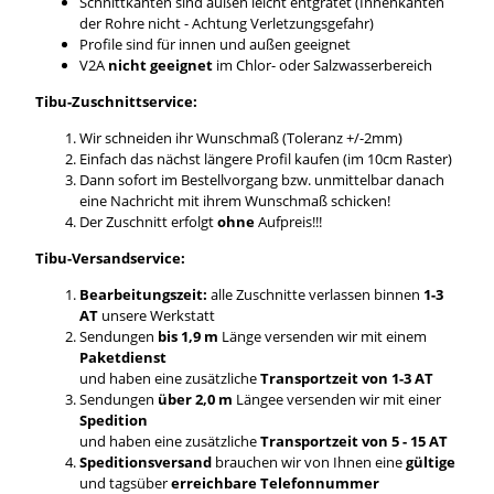
Schnittkanten sind außen leicht entgratet (Innenkanten
der Rohre nicht - Achtung Verletzungsgefahr)
Profile sind für innen und außen geeignet
V2A
nicht geeignet
im Chlor- oder Salzwasserbereich
Tibu-Zuschnittservice:
Wir schneiden ihr Wunschmaß (Toleranz +/-2mm)
Einfach das nächst längere Profil kaufen (im 10cm Raster)
Dann sofort im Bestellvorgang bzw. unmittelbar danach
eine Nachricht mit ihrem Wunschmaß schicken!
Der Zuschnitt erfolgt
ohne
Aufpreis!!!
Tibu-Versandservice:
Bearbeitungszeit:
alle Zuschnitte verlassen binnen
1-3
AT
unsere Werkstatt
Sendungen
bis 1,9 m
Länge versenden wir mit einem
Paketdienst
und haben eine zusätzliche
Transportzeit von 1-3 AT
Sendungen
über 2,0 m
Längee versenden wir mit einer
Spedition
und haben eine zusätzliche
Transportzeit von 5 - 15 AT
Speditionsversand
brauchen wir von Ihnen eine
gültige
und tagsüber
erreichbare Telefonnummer