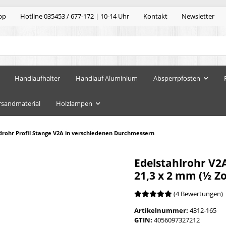
pp
Hotline 035453 / 677-172 | 10-14 Uhr
Kontakt
Newsletter
Handlaufhalter
Handlauf Aluminium
Absperrpfosten
rsandmaterial
Holzlampen
drohr Profil Stange V2A in verschiedenen Durchmessern
Edelstahlrohr V2
21,3 x 2 mm (½ Z
(4 Bewertungen)
Artikelnummer:
4312-165
GTIN:
4056097327212