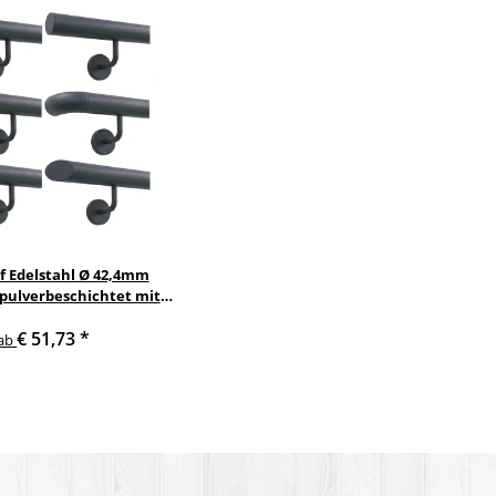
f Edelstahl Ø 42,4mm
 pulverbeschichtet mit
nkelte anthrazit
€ 51,73
*
delstahlhalter
ab