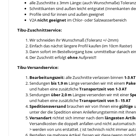
alle Zuschnitte ± 3mm Länge: (auch Wunschmaße) Toleranz 
Schnittkanten sind außen leicht entgratet (Innenkanten de
Profile sind für innen und außen geeignet
V2A
nicht geeignet
im Chlor- oder Salzwasserbereich
Tibu-Zuschnittservice:
Wir schneiden ihr Wunschmaß (Toleranz +/-2mm)
Einfach das nächst längere Profil kaufen (im 10cm Raster)
Dann sofort im Bestellvorgang bzw. unmittelbar danach e
Der Zuschnitt erfolgt
ohne
Aufpreis!!!
Tibu-Versandservice:
Bearbeitungszeit:
alle Zuschnitte verlassen binnen
1-3 A
Sendungen
bis 1,9 m
Länge versenden wir mit einem
Pake
und haben eine zusätzliche
Transportzeit von 1-3 AT
Sendungen
über 2,0 m
Längee versenden wir mit einer
Sp
und haben eine zusätzliche
Transportzeit von 5 - 15 AT
Speditionsversand
brauchen wir von Ihnen eine
gültige
u
unter der die Spedition einen Anlieferungstermin mit Ihn
Versandart
richtet sich immer nach dem
längesten Artik
Versandkosten die doppelt anfallen und nicht automatis
> werden von uns erstattet. ( ist technisch nicht immer aut
Bestellen sie mehrere Artikel, fassen wir diese (wenn mögl