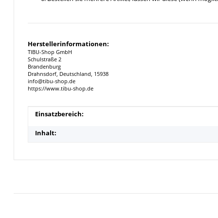
Herstellerinformationen:
TIBU-Shop GmbH
Schulstraße 2
Brandenburg
Drahnsdorf, Deutschland, 15938
info@tibu-shop.de
https://www.tibu-shop.de
Produkteigenschaft
Wert
Einsatzbereich:
Inhalt: