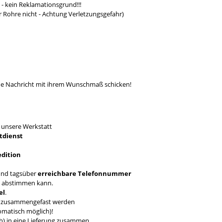
- kein Reklamationsgrund!!!
r Rohre nicht - Achtung Verletzungsgefahr)
ine Nachricht mit ihrem Wunschmaß schicken!
T
unsere Werkstatt
tdienst
edition
nd tagsüber
erreichbare Telefonnummer
en abstimmen kann.
el
.
ch zusammengefast werden
omatisch möglich)!
ich) in eine Lieferung zusammen