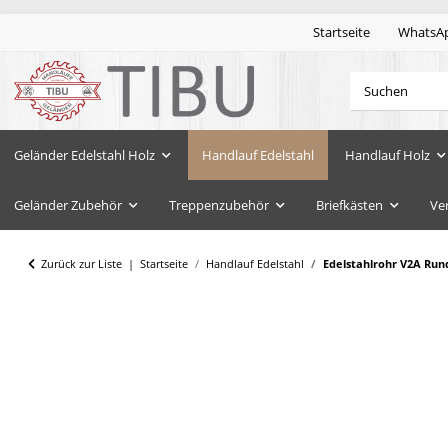
Startseite
WhatsA
Geländer Edelstahl Holz
Handlauf Edelstahl
Handlauf Holz
Geländer Zubehör
Treppenzubehör
Briefkästen
Ve
Zurück zur Liste
Startseite
Handlauf Edelstahl
Edelstahlrohr V2A Run