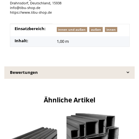
Drahnsdorf, Deutschland, 15938
info@tibu-shop.de
https://www.tibu-shop.de
Produkteigenschaft
Wert
Einsatzbereich:
innen und außen
außen
innen
Inhalt:
1,00 m
Bewertungen
Ähnliche Artikel