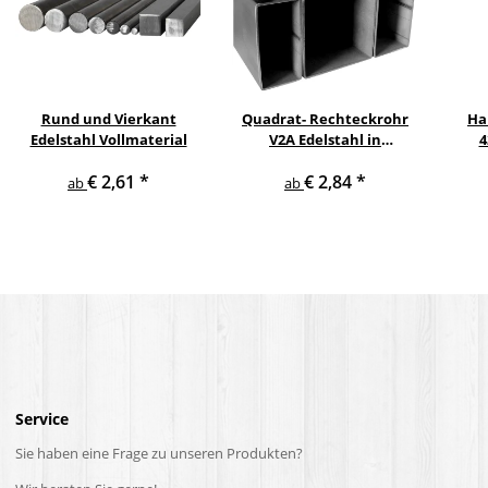
Rund und Vierkant
Quadrat- Rechteckrohr
Ha
Edelstahl Vollmaterial
V2A Edelstahl in
4
verschiedenen
pul
€ 2,61
*
€ 2,84
*
Querschnitten und
ge
ab
ab
Längen bis 6 m am Stück
Service
Sie haben eine Frage zu unseren Produkten?