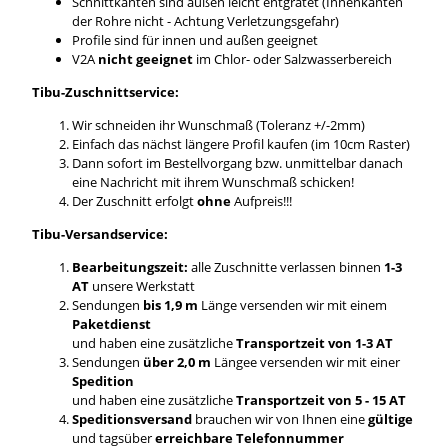
Schnittkanten sind außen leicht entgratet (Innenkanten
der Rohre nicht - Achtung Verletzungsgefahr)
Profile sind für innen und außen geeignet
V2A
nicht geeignet
im Chlor- oder Salzwasserbereich
Tibu-Zuschnittservice:
Wir schneiden ihr Wunschmaß (Toleranz +/-2mm)
Einfach das nächst längere Profil kaufen (im 10cm Raster)
Dann sofort im Bestellvorgang bzw. unmittelbar danach
eine Nachricht mit ihrem Wunschmaß schicken!
Der Zuschnitt erfolgt
ohne
Aufpreis!!!
Tibu-Versandservice:
Bearbeitungszeit:
alle Zuschnitte verlassen binnen
1-3
AT
unsere Werkstatt
Sendungen
bis 1,9 m
Länge versenden wir mit einem
Paketdienst
und haben eine zusätzliche
Transportzeit von 1-3 AT
Sendungen
über 2,0 m
Längee versenden wir mit einer
Spedition
und haben eine zusätzliche
Transportzeit von 5 - 15 AT
Speditionsversand
brauchen wir von Ihnen eine
gültige
und tagsüber
erreichbare Telefonnummer