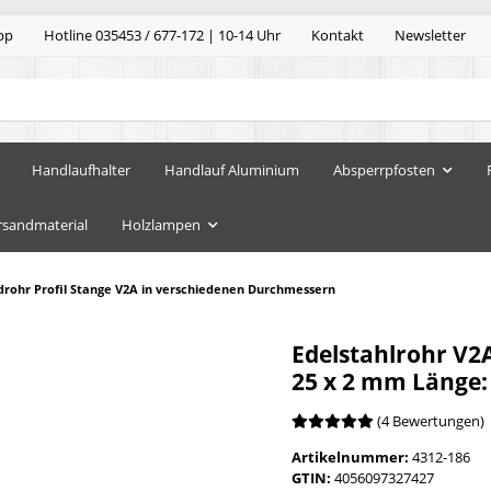
pp
Hotline 035453 / 677-172 | 10-14 Uhr
Kontakt
Newsletter
Handlaufhalter
Handlauf Aluminium
Absperrpfosten
rsandmaterial
Holzlampen
drohr Profil Stange V2A in verschiedenen Durchmessern
Edelstahlrohr V2
25 x 2 mm Länge
(4 Bewertungen)
Artikelnummer:
4312-186
GTIN:
4056097327427