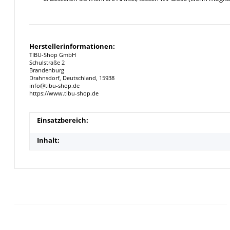
Herstellerinformationen:
TIBU-Shop GmbH
Schulstraße 2
Brandenburg
Drahnsdorf, Deutschland, 15938
info@tibu-shop.de
https://www.tibu-shop.de
Produkteigenschaft
Wert
Einsatzbereich:
Inhalt: