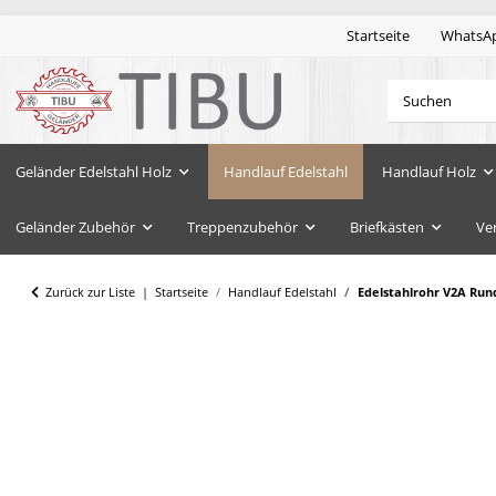
Startseite
WhatsA
Geländer Edelstahl Holz
Handlauf Edelstahl
Handlauf Holz
Geländer Zubehör
Treppenzubehör
Briefkästen
Ve
Zurück zur Liste
Startseite
Handlauf Edelstahl
Edelstahlrohr V2A Run