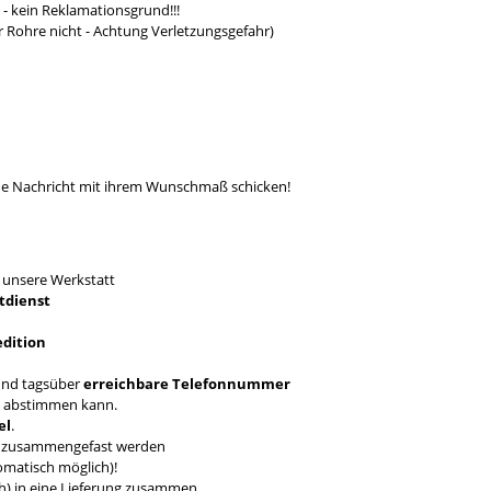
- kein Reklamationsgrund!!!
r Rohre nicht - Achtung Verletzungsgefahr)
ine Nachricht mit ihrem Wunschmaß schicken!
T
unsere Werkstatt
tdienst
edition
nd tagsüber
erreichbare Telefonnummer
en abstimmen kann.
el
.
ch zusammengefast werden
omatisch möglich)!
ich) in eine Lieferung zusammen