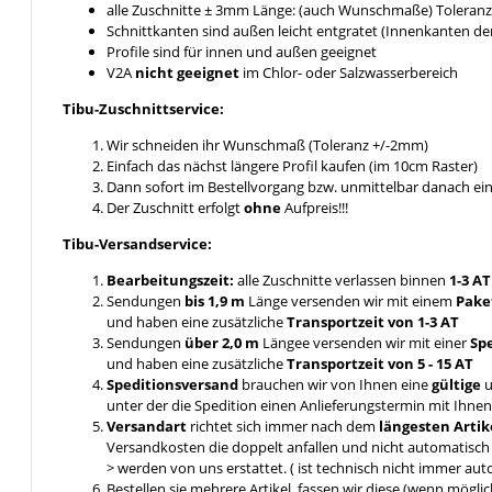
alle Zuschnitte ± 3mm Länge: (auch Wunschmaße) Toleranz 
Schnittkanten sind außen leicht entgratet (Innenkanten de
Profile sind für innen und außen geeignet
V2A
nicht geeignet
im Chlor- oder Salzwasserbereich
Tibu-Zuschnittservice:
Wir schneiden ihr Wunschmaß (Toleranz +/-2mm)
Einfach das nächst längere Profil kaufen (im 10cm Raster)
Dann sofort im Bestellvorgang bzw. unmittelbar danach e
Der Zuschnitt erfolgt
ohne
Aufpreis!!!
Tibu-Versandservice:
Bearbeitungszeit:
alle Zuschnitte verlassen binnen
1-3 A
Sendungen
bis 1,9 m
Länge versenden wir mit einem
Pake
und haben eine zusätzliche
Transportzeit von 1-3 AT
Sendungen
über 2,0 m
Längee versenden wir mit einer
Sp
und haben eine zusätzliche
Transportzeit von 5 - 15 AT
Speditionsversand
brauchen wir von Ihnen eine
gültige
u
unter der die Spedition einen Anlieferungstermin mit Ihn
Versandart
richtet sich immer nach dem
längesten Artik
Versandkosten die doppelt anfallen und nicht automatis
> werden von uns erstattet. ( ist technisch nicht immer aut
Bestellen sie mehrere Artikel, fassen wir diese (wenn mögl