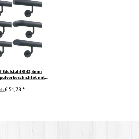
f Edelstahl Ø 42,4mm
 pulverbeschichtet mit
nkelte anthrazit
€ 51,73
*
delstahlhalter
ab