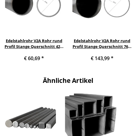
Edelstahlrohr V2A Rohr rund
Edelstahlrohr V2A Rohr rund
Profil Stange Querschnitt 42,4
Profil Stange Querschnitt 76,1
x 2 mm (1¼ Zoll) Länge: 2500
x 2 mm (2½ Zoll) Länge: 2500
€ 60,69
*
€ 143,99
*
mm
mm
Ähnliche Artikel