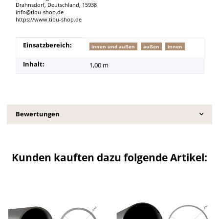
Drahnsdorf, Deutschland, 15938
info@tibu-shop.de
https://www.tibu-shop.de
Produkteigenschaft
Wert
Einsatzbereich:
innen und außen
außen
innen
Inhalt:
1,00 m
Bewertungen
Kunden kauften dazu folgende Artikel: