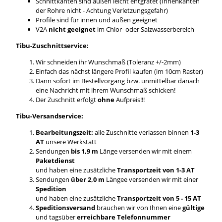
Schnittkanten sind außen leicht entgratet (Innenkanten
der Rohre nicht - Achtung Verletzungsgefahr)
Profile sind für innen und außen geeignet
V2A
nicht geeignet
im Chlor- oder Salzwasserbereich
Tibu-Zuschnittservice:
Wir schneiden ihr Wunschmaß (Toleranz +/-2mm)
Einfach das nächst längere Profil kaufen (im 10cm Raster)
Dann sofort im Bestellvorgang bzw. unmittelbar danach
eine Nachricht mit ihrem Wunschmaß schicken!
Der Zuschnitt erfolgt
ohne
Aufpreis!!!
Tibu-Versandservice:
Bearbeitungszeit:
alle Zuschnitte verlassen binnen
1-3
AT
unsere Werkstatt
Sendungen
bis 1,9 m
Länge versenden wir mit einem
Paketdienst
und haben eine zusätzliche
Transportzeit von 1-3 AT
Sendungen
über 2,0 m
Längee versenden wir mit einer
Spedition
und haben eine zusätzliche
Transportzeit von 5 - 15 AT
Speditionsversand
brauchen wir von Ihnen eine
gültige
und tagsüber
erreichbare Telefonnummer