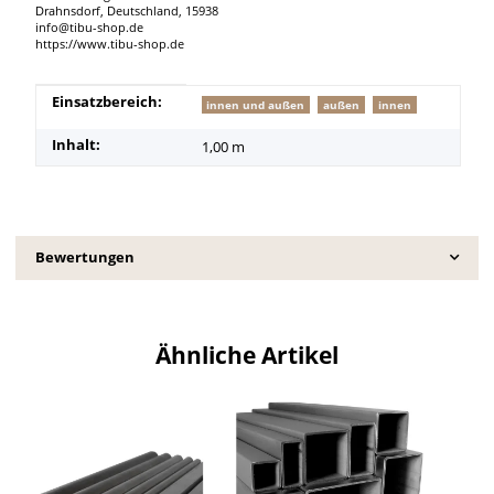
Drahnsdorf, Deutschland, 15938
info@tibu-shop.de
https://www.tibu-shop.de
Produkteigenschaft
Wert
Einsatzbereich:
innen und außen
außen
innen
Inhalt:
1,00 m
Bewertungen
Ähnliche Artikel