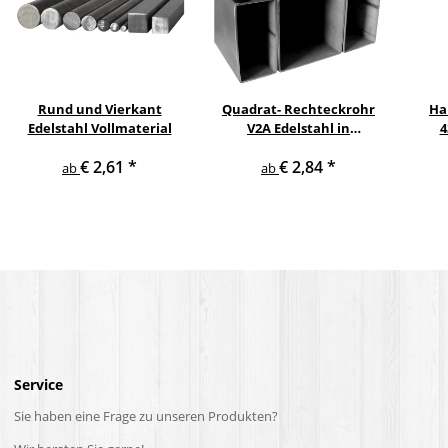
Rund und Vierkant
Quadrat- Rechteckrohr
Ha
Edelstahl Vollmaterial
V2A Edelstahl in
4
verschiedenen
pul
€ 2,61
*
€ 2,84
*
Querschnitten und
ge
ab
ab
Längen bis 6 m am Stück
Service
Sie haben eine Frage zu unseren Produkten?