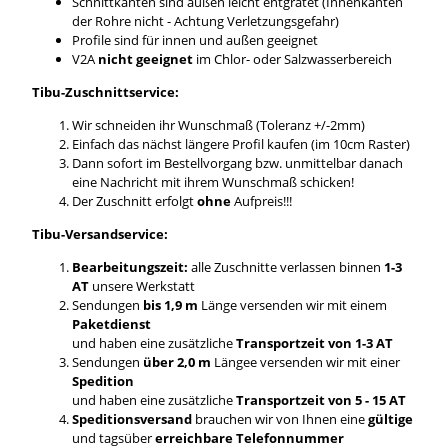
Schnittkanten sind außen leicht entgratet (Innenkanten
der Rohre nicht - Achtung Verletzungsgefahr)
Profile sind für innen und außen geeignet
V2A
nicht geeignet
im Chlor- oder Salzwasserbereich
Tibu-Zuschnittservice:
Wir schneiden ihr Wunschmaß (Toleranz +/-2mm)
Einfach das nächst längere Profil kaufen (im 10cm Raster)
Dann sofort im Bestellvorgang bzw. unmittelbar danach
eine Nachricht mit ihrem Wunschmaß schicken!
Der Zuschnitt erfolgt
ohne
Aufpreis!!!
Tibu-Versandservice:
Bearbeitungszeit:
alle Zuschnitte verlassen binnen
1-3
AT
unsere Werkstatt
Sendungen
bis 1,9 m
Länge versenden wir mit einem
Paketdienst
und haben eine zusätzliche
Transportzeit von 1-3 AT
Sendungen
über 2,0 m
Längee versenden wir mit einer
Spedition
und haben eine zusätzliche
Transportzeit von 5 - 15 AT
Speditionsversand
brauchen wir von Ihnen eine
gültige
und tagsüber
erreichbare Telefonnummer