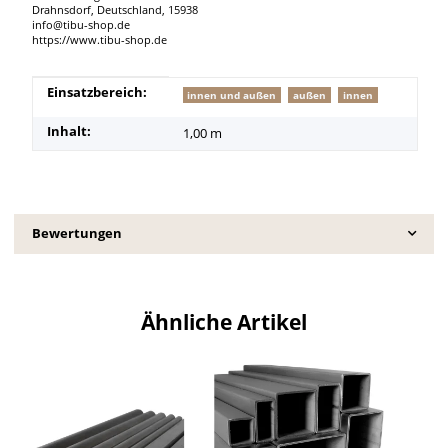
Drahnsdorf, Deutschland, 15938
info@tibu-shop.de
https://www.tibu-shop.de
Produkteigenschaft
Wert
Einsatzbereich:
innen und außen
außen
innen
Inhalt:
1,00 m
Bewertungen
Ähnliche Artikel