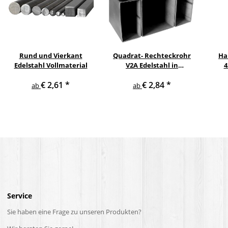
Rund und Vierkant
Quadrat- Rechteckrohr
Ha
Edelstahl Vollmaterial
V2A Edelstahl in
4
verschiedenen
pul
€ 2,61
*
€ 2,84
*
Querschnitten und
ge
ab
ab
Längen bis 6 m am Stück
Service
Sie haben eine Frage zu unseren Produkten?