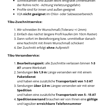
Schnittkanten sind außen leicht entgratet (Innenkanten
der Rohre nicht - Achtung Verletzungsgefahr)
Profile sind für innen und außen geeignet
V2A
nicht geeignet
im Chlor- oder Salzwasserbereich
Tibu-Zuschnittservice:
Wir schneiden ihr Wunschmaß (Toleranz +/-2mm)
Einfach das nächst längere Profil kaufen (im 10cm Raster)
Dann sofort im Bestellvorgang bzw. unmittelbar danach
eine Nachricht mit ihrem Wunschmaß schicken!
Der Zuschnitt erfolgt
ohne
Aufpreis!!!
Tibu-Versandservice:
Bearbeitungszeit:
alle Zuschnitte verlassen binnen
1-3
AT
unsere Werkstatt
Sendungen
bis 1,9 m
Länge versenden wir mit einem
Paketdienst
und haben eine zusätzliche
Transportzeit von 1-3 AT
Sendungen
über 2,0 m
Längee versenden wir mit einer
Spedition
und haben eine zusätzliche
Transportzeit von 5 - 15 AT
Speditionsversand
brauchen wir von Ihnen eine
gültige
und tagsüber
erreichbare Telefonnummer