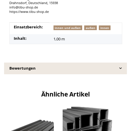
Drahnsdorf, Deutschland, 15938
info@tibu-shop.de
https://www.tibu-shop.de
Produkteigenschaft
Wert
Einsatzbereich:
innen und außen
außen
innen
Inhalt:
1,00 m
Bewertungen
Ähnliche Artikel