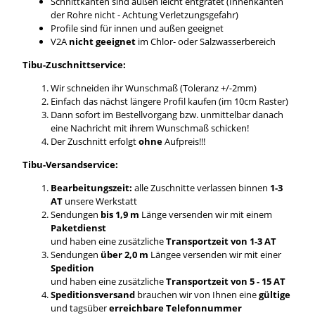
Schnittkanten sind außen leicht entgratet (Innenkanten
der Rohre nicht - Achtung Verletzungsgefahr)
Profile sind für innen und außen geeignet
V2A
nicht geeignet
im Chlor- oder Salzwasserbereich
Tibu-Zuschnittservice:
Wir schneiden ihr Wunschmaß (Toleranz +/-2mm)
Einfach das nächst längere Profil kaufen (im 10cm Raster)
Dann sofort im Bestellvorgang bzw. unmittelbar danach
eine Nachricht mit ihrem Wunschmaß schicken!
Der Zuschnitt erfolgt
ohne
Aufpreis!!!
Tibu-Versandservice:
Bearbeitungszeit:
alle Zuschnitte verlassen binnen
1-3
AT
unsere Werkstatt
Sendungen
bis 1,9 m
Länge versenden wir mit einem
Paketdienst
und haben eine zusätzliche
Transportzeit von 1-3 AT
Sendungen
über 2,0 m
Längee versenden wir mit einer
Spedition
und haben eine zusätzliche
Transportzeit von 5 - 15 AT
Speditionsversand
brauchen wir von Ihnen eine
gültige
und tagsüber
erreichbare Telefonnummer