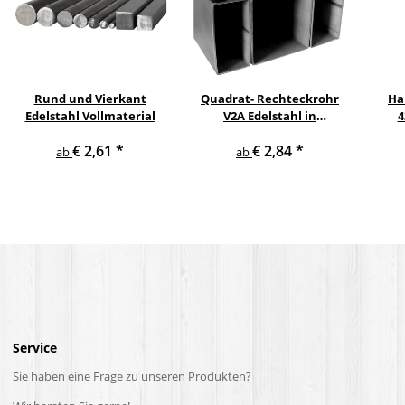
Rund und Vierkant
Quadrat- Rechteckrohr
Ha
Edelstahl Vollmaterial
V2A Edelstahl in
4
verschiedenen
pul
€ 2,61
*
€ 2,84
*
Querschnitten und
ge
ab
ab
Längen bis 6 m am Stück
Service
Sie haben eine Frage zu unseren Produkten?