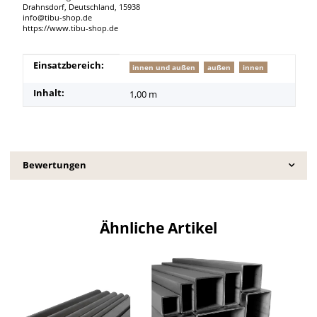
Drahnsdorf, Deutschland, 15938
info@tibu-shop.de
https://www.tibu-shop.de
Produkteigenschaft
Wert
Einsatzbereich:
innen und außen
außen
innen
Inhalt:
1,00 m
Bewertungen
Ähnliche Artikel