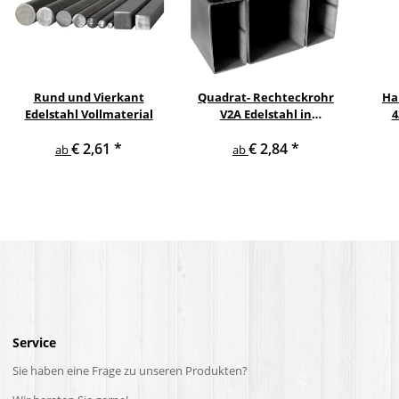
Rund und Vierkant
Quadrat- Rechteckrohr
Ha
Edelstahl Vollmaterial
V2A Edelstahl in
4
verschiedenen
pul
€ 2,61
*
€ 2,84
*
Querschnitten und
ge
ab
ab
Längen bis 6 m am Stück
Service
Sie haben eine Frage zu unseren Produkten?