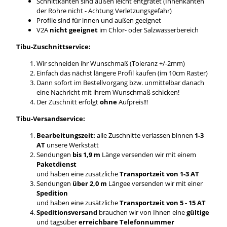
Schnittkanten sind außen leicht entgratet (Innenkanten
der Rohre nicht - Achtung Verletzungsgefahr)
Profile sind für innen und außen geeignet
V2A
nicht geeignet
im Chlor- oder Salzwasserbereich
Tibu-Zuschnittservice:
Wir schneiden ihr Wunschmaß (Toleranz +/-2mm)
Einfach das nächst längere Profil kaufen (im 10cm Raster)
Dann sofort im Bestellvorgang bzw. unmittelbar danach
eine Nachricht mit ihrem Wunschmaß schicken!
Der Zuschnitt erfolgt
ohne
Aufpreis!!!
Tibu-Versandservice:
Bearbeitungszeit:
alle Zuschnitte verlassen binnen
1-3
AT
unsere Werkstatt
Sendungen
bis 1,9 m
Länge versenden wir mit einem
Paketdienst
und haben eine zusätzliche
Transportzeit von 1-3 AT
Sendungen
über 2,0 m
Längee versenden wir mit einer
Spedition
und haben eine zusätzliche
Transportzeit von 5 - 15 AT
Speditionsversand
brauchen wir von Ihnen eine
gültige
und tagsüber
erreichbare Telefonnummer