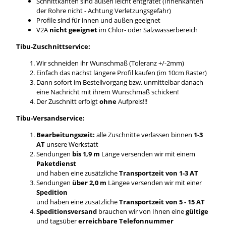
Schnittkanten sind außen leicht entgratet (Innenkanten
der Rohre nicht - Achtung Verletzungsgefahr)
Profile sind für innen und außen geeignet
V2A
nicht geeignet
im Chlor- oder Salzwasserbereich
Tibu-Zuschnittservice:
Wir schneiden ihr Wunschmaß (Toleranz +/-2mm)
Einfach das nächst längere Profil kaufen (im 10cm Raster)
Dann sofort im Bestellvorgang bzw. unmittelbar danach
eine Nachricht mit ihrem Wunschmaß schicken!
Der Zuschnitt erfolgt
ohne
Aufpreis!!!
Tibu-Versandservice:
Bearbeitungszeit:
alle Zuschnitte verlassen binnen
1-3
AT
unsere Werkstatt
Sendungen
bis 1,9 m
Länge versenden wir mit einem
Paketdienst
und haben eine zusätzliche
Transportzeit von 1-3 AT
Sendungen
über 2,0 m
Längee versenden wir mit einer
Spedition
und haben eine zusätzliche
Transportzeit von 5 - 15 AT
Speditionsversand
brauchen wir von Ihnen eine
gültige
und tagsüber
erreichbare Telefonnummer