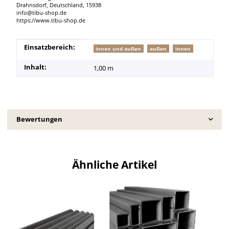
Drahnsdorf, Deutschland, 15938
info@tibu-shop.de
https://www.tibu-shop.de
Produkteigenschaft
Wert
Einsatzbereich:
innen und außen
außen
innen
Inhalt:
1,00 m
Bewertungen
Ähnliche Artikel