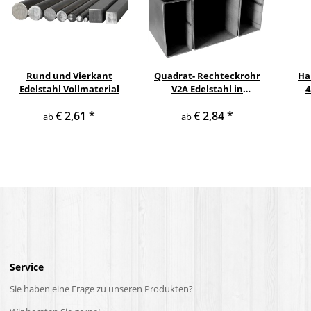
Rund und Vierkant
Quadrat- Rechteckrohr
Ha
Edelstahl Vollmaterial
V2A Edelstahl in
4
verschiedenen
pul
€ 2,61
*
€ 2,84
*
Querschnitten und
ge
ab
ab
Längen bis 6 m am Stück
Service
Sie haben eine Frage zu unseren Produkten?