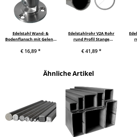
Edelstahl Wand- &
Edelstahlrohr V2A Rohr
Ede
Bodenflansch mit Gelenk
rund Profil Stange
r
für Rohr 33,7 x 2 mm
Querschnitt 33,7 x 2 mm
Quer
€ 16,89
*
€ 41,89
*
(1 Zoll) Länge: 1800 mm
(1 
Ähnliche Artikel