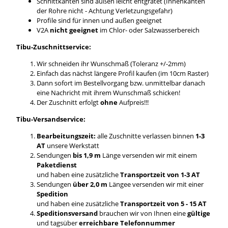
Schnittkanten sind außen leicht entgratet (Innenkanten
der Rohre nicht - Achtung Verletzungsgefahr)
Profile sind für innen und außen geeignet
V2A
nicht geeignet
im Chlor- oder Salzwasserbereich
Tibu-Zuschnittservice:
Wir schneiden ihr Wunschmaß (Toleranz +/-2mm)
Einfach das nächst längere Profil kaufen (im 10cm Raster)
Dann sofort im Bestellvorgang bzw. unmittelbar danach
eine Nachricht mit ihrem Wunschmaß schicken!
Der Zuschnitt erfolgt
ohne
Aufpreis!!!
Tibu-Versandservice:
Bearbeitungszeit:
alle Zuschnitte verlassen binnen
1-3
AT
unsere Werkstatt
Sendungen
bis 1,9 m
Länge versenden wir mit einem
Paketdienst
und haben eine zusätzliche
Transportzeit von 1-3 AT
Sendungen
über 2,0 m
Längee versenden wir mit einer
Spedition
und haben eine zusätzliche
Transportzeit von 5 - 15 AT
Speditionsversand
brauchen wir von Ihnen eine
gültige
und tagsüber
erreichbare Telefonnummer