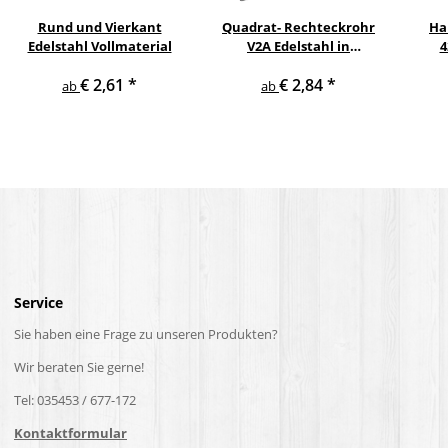
Rund und Vierkant
Quadrat- Rechteckrohr
Ha
Edelstahl Vollmaterial
V2A Edelstahl in
4
verschiedenen
pul
€ 2,61
*
€ 2,84
*
Querschnitten und
ge
ab
ab
Längen bis 6 m am Stück
Service
Sie haben eine Frage zu unseren Produkten?
Wir beraten Sie gerne!
Tel: 035453 / 677-172
Kontaktformular