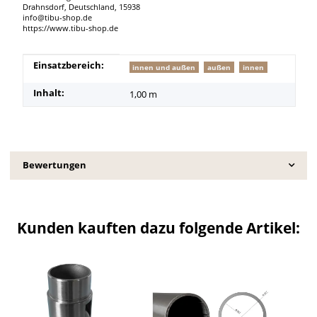
Drahnsdorf, Deutschland, 15938
info@tibu-shop.de
https://www.tibu-shop.de
Produkteigenschaft
Wert
Einsatzbereich:
innen und außen
außen
innen
Inhalt:
1,00 m
Bewertungen
Kunden kauften dazu folgende Artikel: