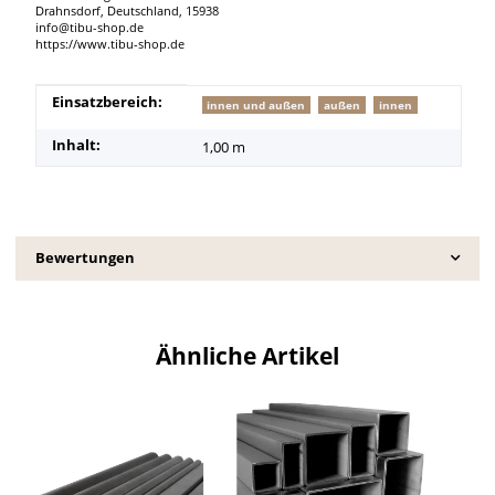
Drahnsdorf, Deutschland, 15938
info@tibu-shop.de
https://www.tibu-shop.de
Produkteigenschaft
Wert
Einsatzbereich:
innen und außen
außen
innen
Inhalt:
1,00 m
Bewertungen
Ähnliche Artikel