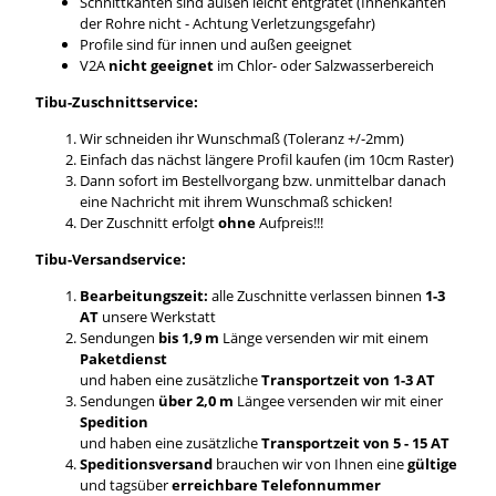
Schnittkanten sind außen leicht entgratet (Innenkanten
der Rohre nicht - Achtung Verletzungsgefahr)
Profile sind für innen und außen geeignet
V2A
nicht geeignet
im Chlor- oder Salzwasserbereich
Tibu-Zuschnittservice:
Wir schneiden ihr Wunschmaß (Toleranz +/-2mm)
Einfach das nächst längere Profil kaufen (im 10cm Raster)
Dann sofort im Bestellvorgang bzw. unmittelbar danach
eine Nachricht mit ihrem Wunschmaß schicken!
Der Zuschnitt erfolgt
ohne
Aufpreis!!!
Tibu-Versandservice:
Bearbeitungszeit:
alle Zuschnitte verlassen binnen
1-3
AT
unsere Werkstatt
Sendungen
bis 1,9 m
Länge versenden wir mit einem
Paketdienst
und haben eine zusätzliche
Transportzeit von 1-3 AT
Sendungen
über 2,0 m
Längee versenden wir mit einer
Spedition
und haben eine zusätzliche
Transportzeit von 5 - 15 AT
Speditionsversand
brauchen wir von Ihnen eine
gültige
und tagsüber
erreichbare Telefonnummer