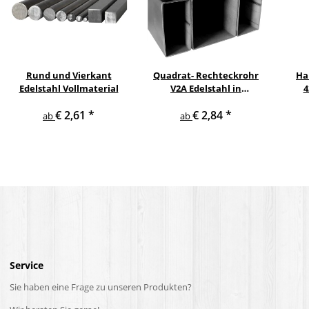
Rund und Vierkant
Quadrat- Rechteckrohr
Ha
Edelstahl Vollmaterial
V2A Edelstahl in
4
verschiedenen
pul
€ 2,61
*
€ 2,84
*
Querschnitten und
ge
ab
ab
Längen bis 6 m am Stück
Service
Sie haben eine Frage zu unseren Produkten?