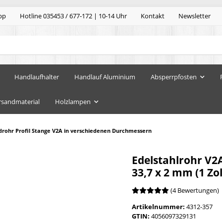
pp
Hotline 035453 / 677-172 | 10-14 Uhr
Kontakt
Newsletter
Handlaufhalter
Handlauf Aluminium
Absperrpfosten
rsandmaterial
Holzlampen
drohr Profil Stange V2A in verschiedenen Durchmessern
Edelstahlrohr V2
33,7 x 2 mm (1 Zo
(4 Bewertungen)
Artikelnummer:
4312-357
GTIN:
4056097329131