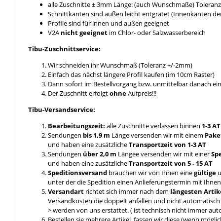
alle Zuschnitte ± 3mm Länge: (auch Wunschmaße) Toleranz 
Schnittkanten sind außen leicht entgratet (Innenkanten de
Profile sind für innen und außen geeignet
V2A
nicht geeignet
im Chlor- oder Salzwasserbereich
Tibu-Zuschnittservice:
Wir schneiden ihr Wunschmaß (Toleranz +/-2mm)
Einfach das nächst längere Profil kaufen (im 10cm Raster)
Dann sofort im Bestellvorgang bzw. unmittelbar danach e
Der Zuschnitt erfolgt
ohne
Aufpreis!!!
Tibu-Versandservice:
Bearbeitungszeit:
alle Zuschnitte verlassen binnen
1-3 A
Sendungen
bis 1,9 m
Länge versenden wir mit einem
Pake
und haben eine zusätzliche
Transportzeit von 1-3 AT
Sendungen
über 2,0 m
Längee versenden wir mit einer
Sp
und haben eine zusätzliche
Transportzeit von 5 - 15 AT
Speditionsversand
brauchen wir von Ihnen eine
gültige
u
unter der die Spedition einen Anlieferungstermin mit Ihn
Versandart
richtet sich immer nach dem
längesten Artik
Versandkosten die doppelt anfallen und nicht automatis
> werden von uns erstattet. ( ist technisch nicht immer aut
Bestellen sie mehrere Artikel, fassen wir diese (wenn mögl