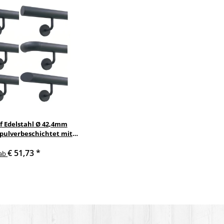
f Edelstahl Ø 42,4mm
 pulverbeschichtet mit
nkelte anthrazit
€ 51,73
*
delstahlhalter
ab