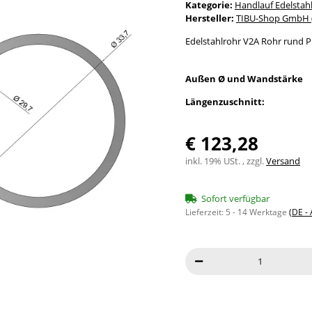
Kategorie:
Handlauf Edelstah
Hersteller:
TIBU-Shop GmbH (
Edelstahlrohr V2A Rohr rund P
Außen Ø und Wandstärke
Längenzuschnitt:
€ 123,28
inkl. 19% USt. , zzgl.
Versand
Sofort verfügbar
Lieferzeit:
5 - 14 Werktage
(DE -