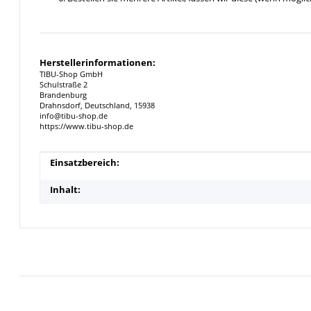
Herstellerinformationen:
TIBU-Shop GmbH
Schulstraße 2
Brandenburg
Drahnsdorf, Deutschland, 15938
info@tibu-shop.de
https://www.tibu-shop.de
Produkteigenschaft
Wert
Einsatzbereich:
Inhalt: