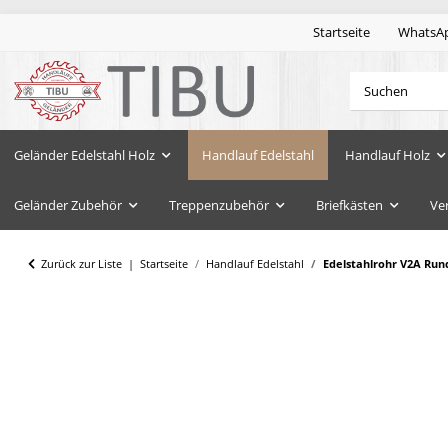
Startseite
WhatsA
Geländer Edelstahl Holz
Handlauf Edelstahl
Handlauf Holz
Geländer Zubehör
Treppenzubehör
Briefkästen
Ve
Zurück zur Liste
Startseite
Handlauf Edelstahl
Edelstahlrohr V2A Run