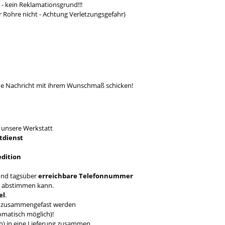
- kein Reklamationsgrund!!!
r Rohre nicht - Achtung Verletzungsgefahr)
ine Nachricht mit ihrem Wunschmaß schicken!
T
unsere Werkstatt
tdienst
edition
nd tagsüber
erreichbare Telefonnummer
en abstimmen kann.
el
.
ch zusammengefast werden
omatisch möglich)!
ich) in eine Lieferung zusammen