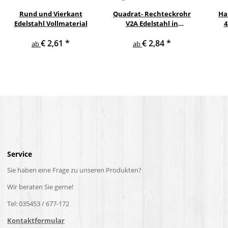
Rund und Vierkant
Quadrat- Rechteckrohr
Ha
Edelstahl Vollmaterial
V2A Edelstahl in
4
verschiedenen
pul
€ 2,61
*
€ 2,84
*
Querschnitten und
ge
ab
ab
Längen bis 6 m am Stück
Service
Sie haben eine Frage zu unseren Produkten?
Wir beraten Sie gerne!
Tel: 035453 / 677-172
Kontaktformular