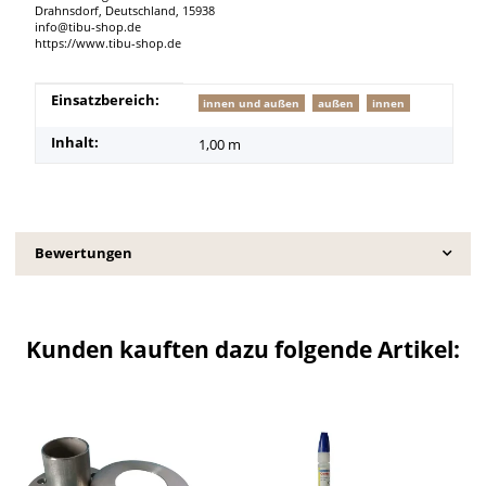
Drahnsdorf, Deutschland, 15938
info@tibu-shop.de
https://www.tibu-shop.de
Produkteigenschaft
Wert
Einsatzbereich:
innen und außen
außen
innen
Inhalt:
1,00 m
Bewertungen
Kunden kauften dazu folgende Artikel: