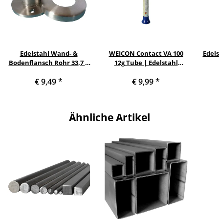
Edelstahl Wand- &
WEICON Contact VA 100
Edel
Bodenflansch Rohr 33,7 x
12g Tube | Edelstahl
2 mm | Ronde Ø 80 mm
Sekundenkleber
€ 9,49
*
€ 9,99
*
Ähnliche Artikel