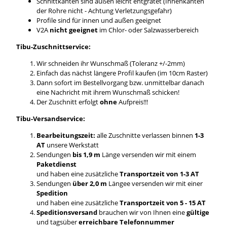
Schnittkanten sind außen leicht entgratet (Innenkanten
der Rohre nicht - Achtung Verletzungsgefahr)
Profile sind für innen und außen geeignet
V2A
nicht geeignet
im Chlor- oder Salzwasserbereich
Tibu-Zuschnittservice:
Wir schneiden ihr Wunschmaß (Toleranz +/-2mm)
Einfach das nächst längere Profil kaufen (im 10cm Raster)
Dann sofort im Bestellvorgang bzw. unmittelbar danach
eine Nachricht mit ihrem Wunschmaß schicken!
Der Zuschnitt erfolgt
ohne
Aufpreis!!!
Tibu-Versandservice:
Bearbeitungszeit:
alle Zuschnitte verlassen binnen
1-3
AT
unsere Werkstatt
Sendungen
bis 1,9 m
Länge versenden wir mit einem
Paketdienst
und haben eine zusätzliche
Transportzeit von 1-3 AT
Sendungen
über 2,0 m
Längee versenden wir mit einer
Spedition
und haben eine zusätzliche
Transportzeit von 5 - 15 AT
Speditionsversand
brauchen wir von Ihnen eine
gültige
und tagsüber
erreichbare Telefonnummer