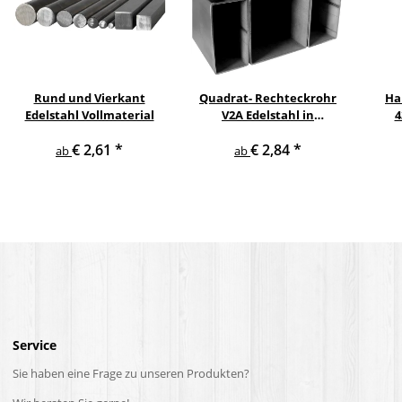
Rund und Vierkant
Quadrat- Rechteckrohr
Ha
Edelstahl Vollmaterial
V2A Edelstahl in
4
verschiedenen
pul
€ 2,61
*
€ 2,84
*
Querschnitten und
ge
ab
ab
Längen bis 6 m am Stück
Service
Sie haben eine Frage zu unseren Produkten?