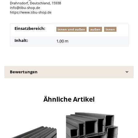
Drahnsdorf, Deutschland, 15938
info@tibu-shop.de
https://www.tibu-shop.de
Produkteigenschaft
Wert
Einsatzbereich:
innen und außen
außen
innen
Inhalt:
1,00 m
Bewertungen
Ähnliche Artikel