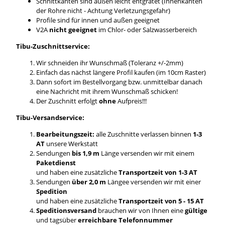
Schnittkanten sind außen leicht entgratet (Innenkanten
der Rohre nicht - Achtung Verletzungsgefahr)
Profile sind für innen und außen geeignet
V2A
nicht geeignet
im Chlor- oder Salzwasserbereich
Tibu-Zuschnittservice:
Wir schneiden ihr Wunschmaß (Toleranz +/-2mm)
Einfach das nächst längere Profil kaufen (im 10cm Raster)
Dann sofort im Bestellvorgang bzw. unmittelbar danach
eine Nachricht mit ihrem Wunschmaß schicken!
Der Zuschnitt erfolgt
ohne
Aufpreis!!!
Tibu-Versandservice:
Bearbeitungszeit:
alle Zuschnitte verlassen binnen
1-3
AT
unsere Werkstatt
Sendungen
bis 1,9 m
Länge versenden wir mit einem
Paketdienst
und haben eine zusätzliche
Transportzeit von 1-3 AT
Sendungen
über 2,0 m
Längee versenden wir mit einer
Spedition
und haben eine zusätzliche
Transportzeit von 5 - 15 AT
Speditionsversand
brauchen wir von Ihnen eine
gültige
und tagsüber
erreichbare Telefonnummer