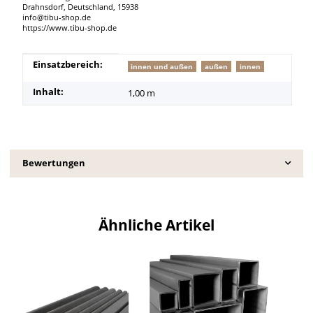
Drahnsdorf, Deutschland, 15938
info@tibu-shop.de
https://www.tibu-shop.de
Produkteigenschaft
Wert
Einsatzbereich:
innen und außen
außen
innen
Inhalt:
1,00 m
Bewertungen
Ähnliche Artikel