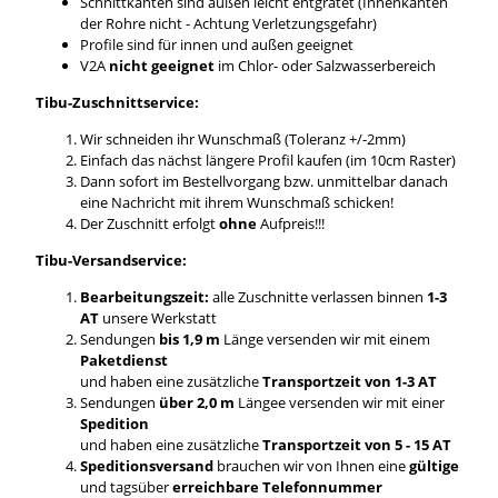
Schnittkanten sind außen leicht entgratet (Innenkanten
der Rohre nicht - Achtung Verletzungsgefahr)
Profile sind für innen und außen geeignet
V2A
nicht geeignet
im Chlor- oder Salzwasserbereich
Tibu-Zuschnittservice:
Wir schneiden ihr Wunschmaß (Toleranz +/-2mm)
Einfach das nächst längere Profil kaufen (im 10cm Raster)
Dann sofort im Bestellvorgang bzw. unmittelbar danach
eine Nachricht mit ihrem Wunschmaß schicken!
Der Zuschnitt erfolgt
ohne
Aufpreis!!!
Tibu-Versandservice:
Bearbeitungszeit:
alle Zuschnitte verlassen binnen
1-3
AT
unsere Werkstatt
Sendungen
bis 1,9 m
Länge versenden wir mit einem
Paketdienst
und haben eine zusätzliche
Transportzeit von 1-3 AT
Sendungen
über 2,0 m
Längee versenden wir mit einer
Spedition
und haben eine zusätzliche
Transportzeit von 5 - 15 AT
Speditionsversand
brauchen wir von Ihnen eine
gültige
und tagsüber
erreichbare Telefonnummer