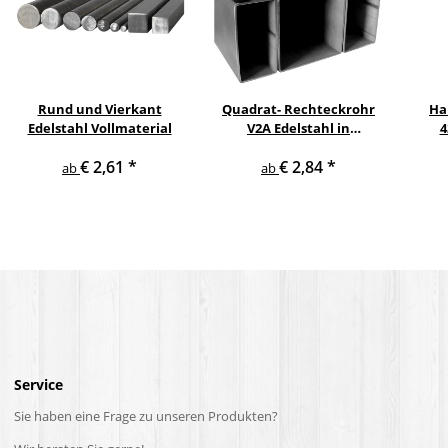
Rund und Vierkant
Quadrat- Rechteckrohr
Ha
Edelstahl Vollmaterial
V2A Edelstahl in
4
verschiedenen
pul
€ 2,61
*
€ 2,84
*
Querschnitten und
ge
ab
ab
Längen bis 6 m am Stück
Service
Sie haben eine Frage zu unseren Produkten?