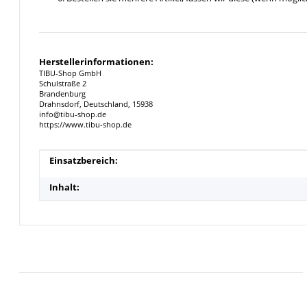
Herstellerinformationen:
TIBU-Shop GmbH
Schulstraße 2
Brandenburg
Drahnsdorf, Deutschland, 15938
info@tibu-shop.de
https://www.tibu-shop.de
Produkteigenschaft
Wert
Einsatzbereich:
Inhalt: