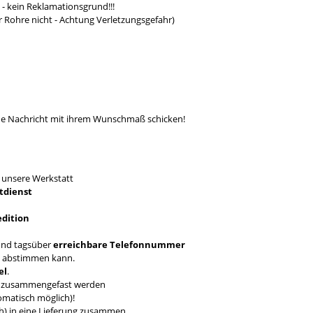
- kein Reklamationsgrund!!!
r Rohre nicht - Achtung Verletzungsgefahr)
ine Nachricht mit ihrem Wunschmaß schicken!
T
unsere Werkstatt
tdienst
edition
nd tagsüber
erreichbare Telefonnummer
en abstimmen kann.
el
.
ch zusammengefast werden
omatisch möglich)!
ich) in eine Lieferung zusammen