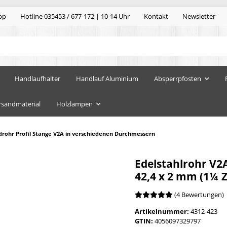
pp
Hotline 035453 / 677-172 | 10-14 Uhr
Kontakt
Newsletter
Handlaufhalter
Handlauf Aluminium
Absperrpfosten
rsandmaterial
Holzlampen
drohr Profil Stange V2A in verschiedenen Durchmessern
Edelstahlrohr V2
42,4 x 2 mm (1¼ 
(4 Bewertungen)
Artikelnummer:
4312-423
GTIN:
4056097329797