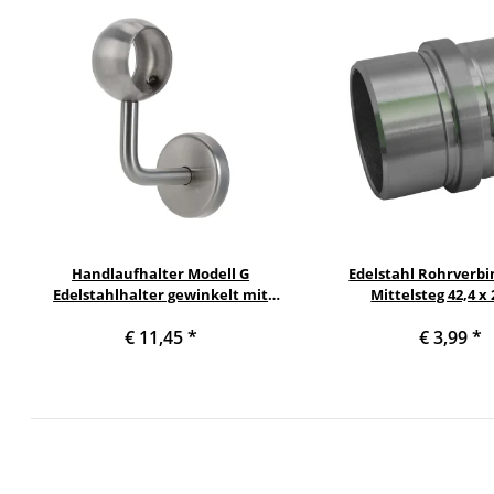
Handlaufhalter Modell G
Edelstahl Rohrverbi
Edelstahlhalter gewinkelt mit
Mittelsteg 42,4 
Kugelring Durchmesser 42,4 mm
€ 11,45
*
€ 3,99
*