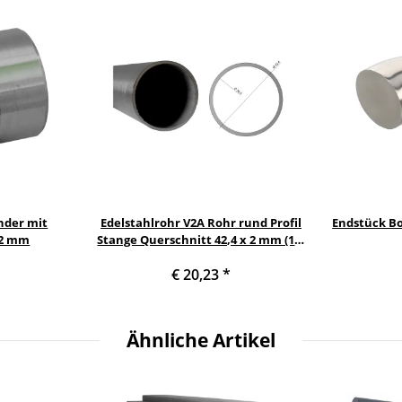
nder mit
Edelstahlrohr V2A Rohr rund Profil
Endstück B
x 2 mm
Stange Querschnitt 42,4 x 2 mm (1¼
Zoll) Länge: 800 mm
€ 20,23
*
Ähnliche Artikel