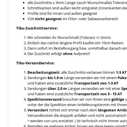
alle Zuschnitte ± 3mm Länge: (auch Wunschmaße) Toleranz 
Schnittkanten sind außen leicht entgratet (Innenkanten de
Profile sind für innen und außen geeignet
V2A
nicht geeignet
im Chlor- oder Salzwasserbereich
Tibu-Zuschnittservice:
Wir schneiden ihr Wunschmaß (Toleranz +/-2mm)
Einfach das nächst längere Profil kaufen (im 10cm Raster)
Dann sofort im Bestellvorgang bzw. unmittelbar danach e
Der Zuschnitt erfolgt
ohne
Aufpreis!!!
Tibu-Versandservice:
Bearbeitungszeit:
alle Zuschnitte verlassen binnen
1-3 A
Sendungen
bis 1,9 m
Länge versenden wir mit einem
Pake
und haben eine zusätzliche
Transportzeit von 1-3 AT
Sendungen
über 2,0 m
Längee versenden wir mit einer
Sp
und haben eine zusätzliche
Transportzeit von 5 - 15 AT
Speditionsversand
brauchen wir von Ihnen eine
gültige
u
unter der die Spedition einen Anlieferungstermin mit Ihn
Versandart
richtet sich immer nach dem
längesten Artik
Versandkosten die doppelt anfallen und nicht automatis
> werden von uns erstattet. ( ist technisch nicht immer aut
Bestellen sie mehrere Artikel, fassen wir diese (wenn mögl