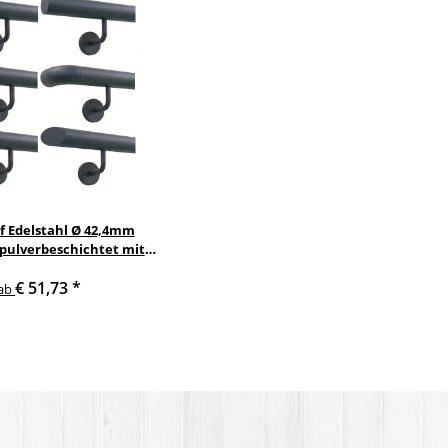
f Edelstahl Ø 42,4mm
 pulverbeschichtet mit
nkelte anthrazit
€ 51,73
*
delstahlhalter
ab