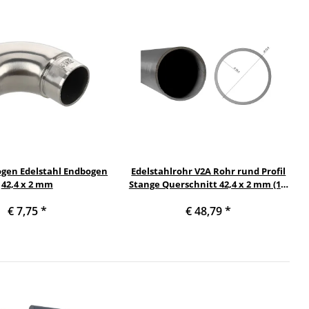
ogen Edelstahl Endbogen
Edelstahlrohr V2A Rohr rund Profil
42,4 x 2 mm
Stange Querschnitt 42,4 x 2 mm (1¼
Zoll) Länge: 2000 mm
€ 7,75
*
€ 48,79
*