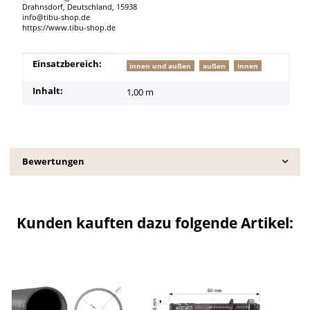
Drahnsdorf, Deutschland, 15938
info@tibu-shop.de
https://www.tibu-shop.de
Produkteigenschaft
Wert
Einsatzbereich:
innen und außen
außen
innen
Inhalt:
1,00 m
Bewertungen
Kunden kauften dazu folgende Artikel: