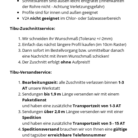
Schnittkanten sind außen leicht entgratet (Innenkanten
der Rohre nicht - Achtung Verletzungsgefahr)
Profile sind für innen und außen geeignet
V2A
nicht geeignet
im Chlor- oder Salzwasserbereich
Tibu-Zuschnittservice:
Wir schneiden ihr Wunschmaß (Toleranz +/-2mm)
Einfach das nächst längere Profil kaufen (im 10cm Raster)
Dann sofort im Bestellvorgang bzw. unmittelbar danach
eine Nachricht mit ihrem Wunschmaß schicken!
Der Zuschnitt erfolgt
ohne
Aufpreis!!!
Tibu-Versandservice:
Bearbeitungszeit:
alle Zuschnitte verlassen binnen
1-3
AT
unsere Werkstatt
Sendungen
bis 1,9 m
Länge versenden wir mit einem
Paketdienst
und haben eine zusätzliche
Transportzeit von 1-3 AT
Sendungen
über 2,0 m
Längee versenden wir mit einer
Spedition
und haben eine zusätzliche
Transportzeit von 5 - 15 AT
Speditionsversand
brauchen wir von Ihnen eine
gültige
und tagsüber
erreichbare Telefonnummer