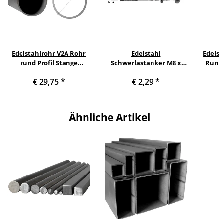
Edelstahlrohr V2A Rohr
Edelstahl
Edel
rund Profil Stange
Schwerlastanker M8 x
Run
Querschnitt 42,4 x 2 mm
90mm
€ 29,75
*
€ 2,29
*
(1¼ Zoll) Länge: 1200 mm
Ähnliche Artikel