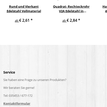
Rund und Vierkant
Quadrat- Rechteckrohr
Ha
Edelstahl Vollmaterial
V2A Edelstahl in
4
verschiedenen
pul
€ 2,61
*
€ 2,84
*
Querschnitten und
ge
ab
ab
Längen bis 6 m am Stück
Service
Sie haben eine Frage zu unseren Produkten?
Wir beraten Sie gerne!
Tel: 035453 / 677-172
Kontaktformular