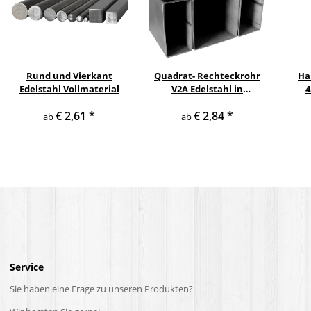
Rund und Vierkant
Quadrat- Rechteckrohr
Ha
Edelstahl Vollmaterial
V2A Edelstahl in
4
verschiedenen
pul
€ 2,61
*
€ 2,84
*
Querschnitten und
ge
ab
ab
Längen bis 6 m am Stück
Service
Sie haben eine Frage zu unseren Produkten?