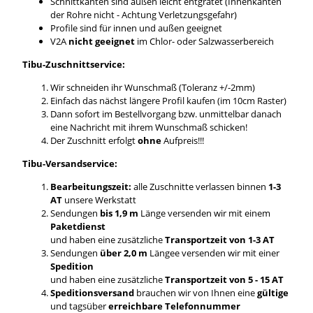
Schnittkanten sind außen leicht entgratet (Innenkanten
der Rohre nicht - Achtung Verletzungsgefahr)
Profile sind für innen und außen geeignet
V2A
nicht geeignet
im Chlor- oder Salzwasserbereich
Tibu-Zuschnittservice:
Wir schneiden ihr Wunschmaß (Toleranz +/-2mm)
Einfach das nächst längere Profil kaufen (im 10cm Raster)
Dann sofort im Bestellvorgang bzw. unmittelbar danach
eine Nachricht mit ihrem Wunschmaß schicken!
Der Zuschnitt erfolgt
ohne
Aufpreis!!!
Tibu-Versandservice:
Bearbeitungszeit:
alle Zuschnitte verlassen binnen
1-3
AT
unsere Werkstatt
Sendungen
bis 1,9 m
Länge versenden wir mit einem
Paketdienst
und haben eine zusätzliche
Transportzeit von 1-3 AT
Sendungen
über 2,0 m
Längee versenden wir mit einer
Spedition
und haben eine zusätzliche
Transportzeit von 5 - 15 AT
Speditionsversand
brauchen wir von Ihnen eine
gültige
und tagsüber
erreichbare Telefonnummer