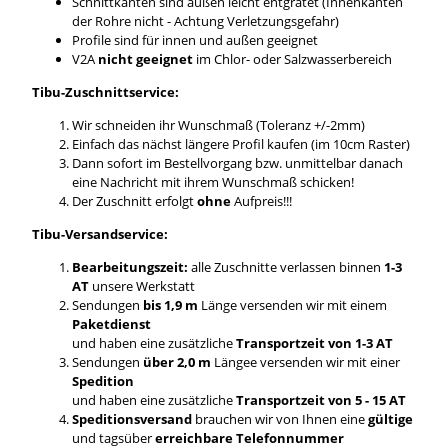
Schnittkanten sind außen leicht entgratet (Innenkanten
der Rohre nicht - Achtung Verletzungsgefahr)
Profile sind für innen und außen geeignet
V2A
nicht geeignet
im Chlor- oder Salzwasserbereich
Tibu-Zuschnittservice:
Wir schneiden ihr Wunschmaß (Toleranz +/-2mm)
Einfach das nächst längere Profil kaufen (im 10cm Raster)
Dann sofort im Bestellvorgang bzw. unmittelbar danach
eine Nachricht mit ihrem Wunschmaß schicken!
Der Zuschnitt erfolgt
ohne
Aufpreis!!!
Tibu-Versandservice:
Bearbeitungszeit:
alle Zuschnitte verlassen binnen
1-3
AT
unsere Werkstatt
Sendungen
bis 1,9 m
Länge versenden wir mit einem
Paketdienst
und haben eine zusätzliche
Transportzeit von 1-3 AT
Sendungen
über 2,0 m
Längee versenden wir mit einer
Spedition
und haben eine zusätzliche
Transportzeit von 5 - 15 AT
Speditionsversand
brauchen wir von Ihnen eine
gültige
und tagsüber
erreichbare Telefonnummer