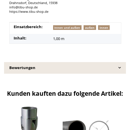
Drahnsdorf, Deutschland, 15938
info@tibu-shop.de
https://www.tibu-shop.de
Produkteigenschaft
Wert
Einsatzbereich:
innen und außen
außen
innen
Inhalt:
1,00 m
Bewertungen
Kunden kauften dazu folgende Artikel: