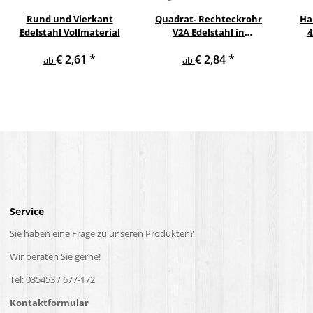
Rund und Vierkant
Quadrat- Rechteckrohr
Ha
Edelstahl Vollmaterial
V2A Edelstahl in
4
verschiedenen
pul
€ 2,61
*
€ 2,84
*
Querschnitten und
ge
ab
ab
Längen bis 6 m am Stück
Service
Sie haben eine Frage zu unseren Produkten?
Wir beraten Sie gerne!
Tel: 035453 / 677-172
Kontaktformular