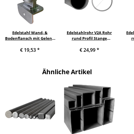
Edelstahl Wand- &
Edelstahlrohr V2A Rohr
Ede
Bodenflansch mit Gelenk
rund Profil Stange
r
& 90° Winkelanschluss für
Querschnitt 42,4 x 2 mm
Quer
€ 19,53
*
€ 24,99
*
Rohr 42,4 x 2 mm
(1¼ Zoll)Länge: 1000 mm
(1¼ 
Ähnliche Artikel