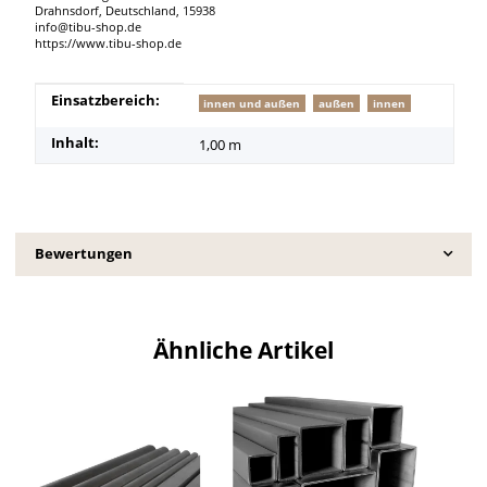
Drahnsdorf, Deutschland, 15938
info@tibu-shop.de
https://www.tibu-shop.de
Produkteigenschaft
Wert
Einsatzbereich:
innen und außen
außen
innen
Inhalt:
1,00 m
Bewertungen
Ähnliche Artikel