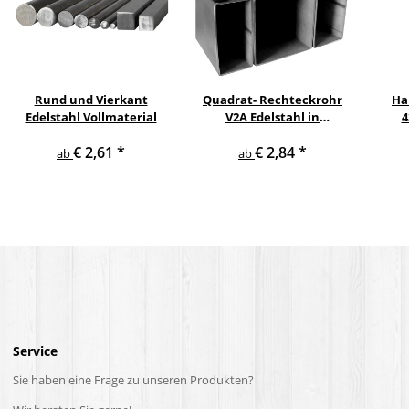
Rund und Vierkant
Quadrat- Rechteckrohr
Ha
Edelstahl Vollmaterial
V2A Edelstahl in
4
verschiedenen
pul
€ 2,61
*
€ 2,84
*
Querschnitten und
ge
ab
ab
Längen bis 6 m am Stück
Service
Sie haben eine Frage zu unseren Produkten?