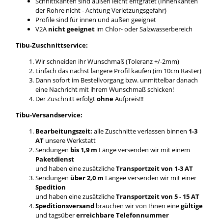
Schnittkanten sind außen leicht entgratet (Innenkanten
der Rohre nicht - Achtung Verletzungsgefahr)
Profile sind für innen und außen geeignet
V2A
nicht geeignet
im Chlor- oder Salzwasserbereich
Tibu-Zuschnittservice:
Wir schneiden ihr Wunschmaß (Toleranz +/-2mm)
Einfach das nächst längere Profil kaufen (im 10cm Raster)
Dann sofort im Bestellvorgang bzw. unmittelbar danach
eine Nachricht mit ihrem Wunschmaß schicken!
Der Zuschnitt erfolgt
ohne
Aufpreis!!!
Tibu-Versandservice:
Bearbeitungszeit:
alle Zuschnitte verlassen binnen
1-3
AT
unsere Werkstatt
Sendungen
bis 1,9 m
Länge versenden wir mit einem
Paketdienst
und haben eine zusätzliche
Transportzeit von 1-3 AT
Sendungen
über 2,0 m
Längee versenden wir mit einer
Spedition
und haben eine zusätzliche
Transportzeit von 5 - 15 AT
Speditionsversand
brauchen wir von Ihnen eine
gültige
und tagsüber
erreichbare Telefonnummer