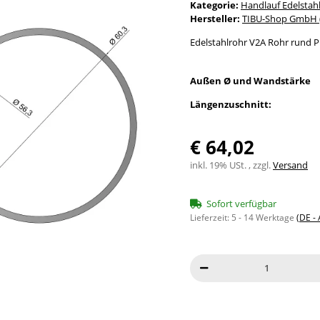
Kategorie:
Handlauf Edelstah
Hersteller:
TIBU-Shop GmbH (
Edelstahlrohr V2A Rohr rund P
Außen Ø und Wandstärke
Längenzuschnitt:
€ 64,02
inkl. 19% USt. , zzgl.
Versand
Sofort verfügbar
Lieferzeit:
5 - 14 Werktage
(DE -