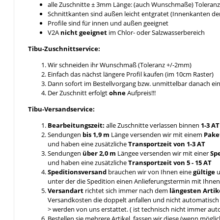
alle Zuschnitte ± 3mm Länge: (auch Wunschmaße) Toleranz 
Schnittkanten sind außen leicht entgratet (Innenkanten de
Profile sind für innen und außen geeignet
V2A
nicht geeignet
im Chlor- oder Salzwasserbereich
Tibu-Zuschnittservice:
Wir schneiden ihr Wunschmaß (Toleranz +/-2mm)
Einfach das nächst längere Profil kaufen (im 10cm Raster)
Dann sofort im Bestellvorgang bzw. unmittelbar danach e
Der Zuschnitt erfolgt
ohne
Aufpreis!!!
Tibu-Versandservice:
Bearbeitungszeit:
alle Zuschnitte verlassen binnen
1-3 A
Sendungen
bis 1,9 m
Länge versenden wir mit einem
Pake
und haben eine zusätzliche
Transportzeit von 1-3 AT
Sendungen
über 2,0 m
Längee versenden wir mit einer
Sp
und haben eine zusätzliche
Transportzeit von 5 - 15 AT
Speditionsversand
brauchen wir von Ihnen eine
gültige
u
unter der die Spedition einen Anlieferungstermin mit Ihn
Versandart
richtet sich immer nach dem
längesten Artik
Versandkosten die doppelt anfallen und nicht automatis
> werden von uns erstattet. ( ist technisch nicht immer aut
Bestellen sie mehrere Artikel, fassen wir diese (wenn mögl