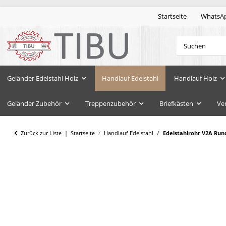
Startseite
WhatsA
Geländer Edelstahl Holz
Handlauf Edelstahl
Handlauf Holz
Geländer Zubehör
Treppenzubehör
Briefkästen
Ve
Zurück zur Liste
Startseite
Handlauf Edelstahl
Edelstahlrohr V2A Run