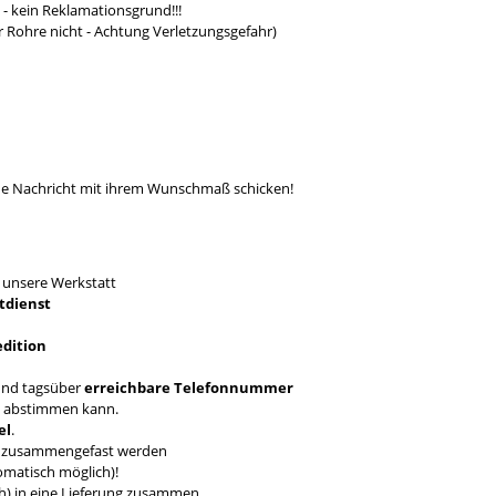
- kein Reklamationsgrund!!!
r Rohre nicht - Achtung Verletzungsgefahr)
ine Nachricht mit ihrem Wunschmaß schicken!
T
unsere Werkstatt
tdienst
edition
nd tagsüber
erreichbare Telefonnummer
en abstimmen kann.
el
.
ch zusammengefast werden
omatisch möglich)!
ich) in eine Lieferung zusammen