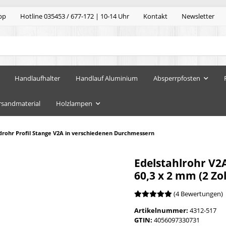
pp
Hotline 035453 / 677-172 | 10-14 Uhr
Kontakt
Newsletter
Handlaufhalter
Handlauf Aluminium
Absperrpfosten
rsandmaterial
Holzlampen
drohr Profil Stange V2A in verschiedenen Durchmessern
Edelstahlrohr V2
60,3 x 2 mm (2 Zo
(4 Bewertungen)
Artikelnummer:
4312-517
GTIN:
4056097330731