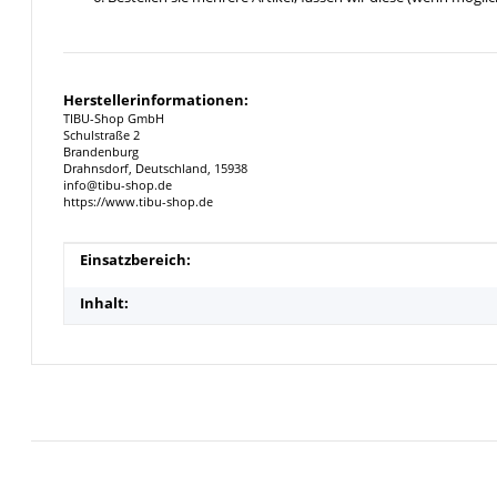
Herstellerinformationen:
TIBU-Shop GmbH
Schulstraße 2
Brandenburg
Drahnsdorf, Deutschland, 15938
info@tibu-shop.de
https://www.tibu-shop.de
Produkteigenschaft
Wert
Einsatzbereich:
Inhalt: