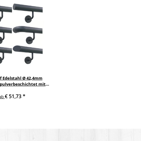
f Edelstahl Ø 42,4mm
 pulverbeschichtet mit
nkelte anthrazit
€ 51,73
*
delstahlhalter
ab