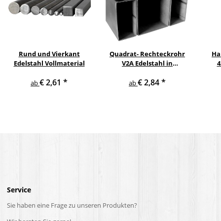
Rund und Vierkant
Quadrat- Rechteckrohr
Ha
Edelstahl Vollmaterial
V2A Edelstahl in
4
verschiedenen
pul
€ 2,61
*
€ 2,84
*
Querschnitten und
ge
ab
ab
Längen bis 6 m am Stück
Service
Sie haben eine Frage zu unseren Produkten?