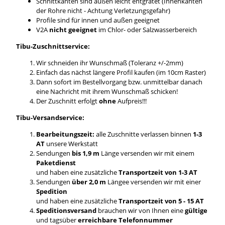
Schnittkanten sind außen leicht entgratet (Innenkanten
der Rohre nicht - Achtung Verletzungsgefahr)
Profile sind für innen und außen geeignet
V2A
nicht geeignet
im Chlor- oder Salzwasserbereich
Tibu-Zuschnittservice:
Wir schneiden ihr Wunschmaß (Toleranz +/-2mm)
Einfach das nächst längere Profil kaufen (im 10cm Raster)
Dann sofort im Bestellvorgang bzw. unmittelbar danach
eine Nachricht mit ihrem Wunschmaß schicken!
Der Zuschnitt erfolgt
ohne
Aufpreis!!!
Tibu-Versandservice:
Bearbeitungszeit:
alle Zuschnitte verlassen binnen
1-3
AT
unsere Werkstatt
Sendungen
bis 1,9 m
Länge versenden wir mit einem
Paketdienst
und haben eine zusätzliche
Transportzeit von 1-3 AT
Sendungen
über 2,0 m
Längee versenden wir mit einer
Spedition
und haben eine zusätzliche
Transportzeit von 5 - 15 AT
Speditionsversand
brauchen wir von Ihnen eine
gültige
und tagsüber
erreichbare Telefonnummer