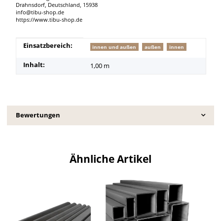
Drahnsdorf, Deutschland, 15938
info@tibu-shop.de
https://www.tibu-shop.de
Produkteigenschaft
Wert
Einsatzbereich:
innen und außen
außen
innen
Inhalt:
1,00 m
Bewertungen
Ähnliche Artikel