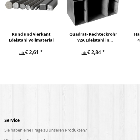
Rund und Vierkant
Quadrat- Rechteckrohr
Ha
Edelstahl Vollmaterial
V2A Edelstahl in
4
verschiedenen
pul
€ 2,61
*
€ 2,84
*
Querschnitten und
ge
ab
ab
Längen bis 6 m am Stück
Service
Sie haben eine Frage zu unseren Produkten?