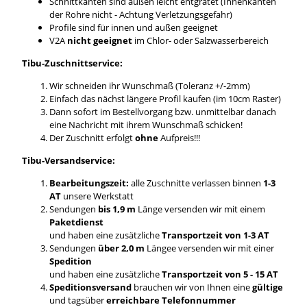
Schnittkanten sind außen leicht entgratet (Innenkanten
der Rohre nicht - Achtung Verletzungsgefahr)
Profile sind für innen und außen geeignet
V2A
nicht geeignet
im Chlor- oder Salzwasserbereich
Tibu-Zuschnittservice:
Wir schneiden ihr Wunschmaß (Toleranz +/-2mm)
Einfach das nächst längere Profil kaufen (im 10cm Raster)
Dann sofort im Bestellvorgang bzw. unmittelbar danach
eine Nachricht mit ihrem Wunschmaß schicken!
Der Zuschnitt erfolgt
ohne
Aufpreis!!!
Tibu-Versandservice:
Bearbeitungszeit:
alle Zuschnitte verlassen binnen
1-3
AT
unsere Werkstatt
Sendungen
bis 1,9 m
Länge versenden wir mit einem
Paketdienst
und haben eine zusätzliche
Transportzeit von 1-3 AT
Sendungen
über 2,0 m
Längee versenden wir mit einer
Spedition
und haben eine zusätzliche
Transportzeit von 5 - 15 AT
Speditionsversand
brauchen wir von Ihnen eine
gültige
und tagsüber
erreichbare Telefonnummer