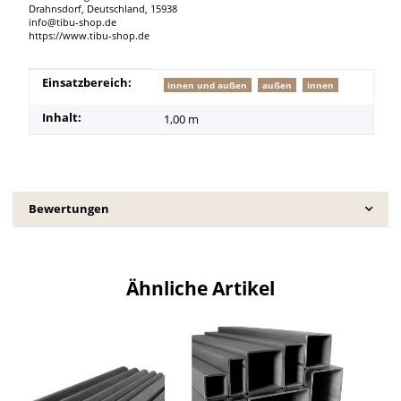
Drahnsdorf, Deutschland, 15938
info@tibu-shop.de
https://www.tibu-shop.de
Produkteigenschaft
Wert
Einsatzbereich:
innen und außen
außen
innen
Inhalt:
1,00 m
Bewertungen
Ähnliche Artikel