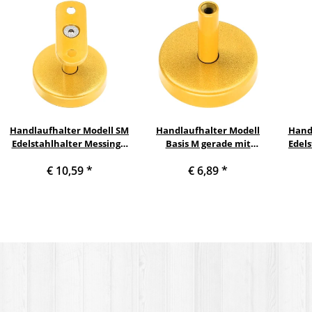
Handlaufhalter Modell SM
Handlaufhalter Modell
Hand
Edelstahlhalter Messing |
Basis M gerade mit
Edels
Gold pulverbeschichtet
Innengewinde M6 Messing
pulv
€ 10,59
*
€ 6,89
*
gerade mit Halteplatte
| Gold pulverbeschichtet