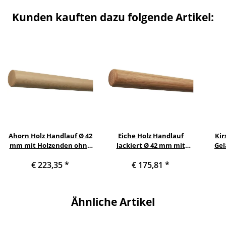
Kunden kauften dazu folgende Artikel:
Ahorn Holz Handlauf Ø 42
Eiche Holz Handlauf
Ki
mm mit Holzenden ohne
lackiert Ø 42 mm mit
Gel
Handlaufhalter, Länge
Holzenden ohne
bear
€ 223,35
*
€ 175,81
*
450 cm und gefast
Handlaufhalter, Länge
Han
320 cm und Radius gefräst
100
Ähnliche Artikel