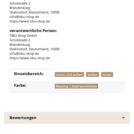
Schulstraße 2
Brandenburg
Drahnsdorf, Deutschland, 15938
info@tibu-shop.de
https://www.tibu-shop.de
verantwortliche Person:
TIBU-Shop GmbH
Schulstraße 2
Brandenburg
Drahnsdorf, Deutschland, 15938
info@tibu-shop.de
https://www.tibu-shop.de
Produkteigenschaft
Wert
Einsatzbereich:
innen und außen
außen
innen
Farbe:
Messing | Gold beschichtet
Bewertungen