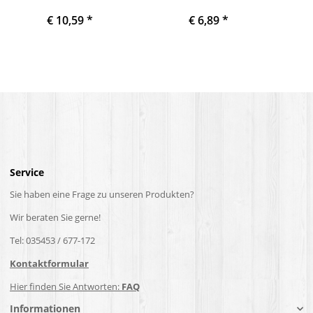
Gold pulverbeschichtet
Innengewinde M6 Messing
p
€ 10,59
*
€ 6,89
*
gerade mit Halteplatte
| Gold pulverbeschichtet
gewin
Service
Sie haben eine Frage zu unseren Produkten?
Wir beraten Sie gerne!
Tel: 035453 / 677-172
Kontaktformular
Hier finden Sie Antworten:
FAQ
Informationen