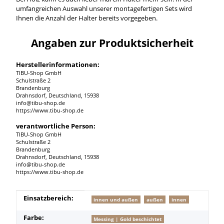
umfangreichen Auswahl unserer montagefertigen Sets wird
Ihnen die Anzahl der Halter bereits vorgegeben.
Angaben zur Produktsicherheit
Herstellerinformationen:
TIBU-Shop GmbH
Schulstraße 2
Brandenburg
Drahnsdorf, Deutschland, 15938
info@tibu-shop.de
https://www.tibu-shop.de
verantwortliche Person:
TIBU-Shop GmbH
Schulstraße 2
Brandenburg
Drahnsdorf, Deutschland, 15938
info@tibu-shop.de
https://www.tibu-shop.de
Produkteigenschaft
Wert
Einsatzbereich:
innen und außen
außen
innen
Farbe:
Messing | Gold beschichtet