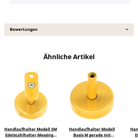
Bewertungen
Ähnliche Artikel
Handlaufhalter Modell SM
Handlaufhalter Modell
Han
Edelstahlhalter Messing |
Basis M gerade mit
D