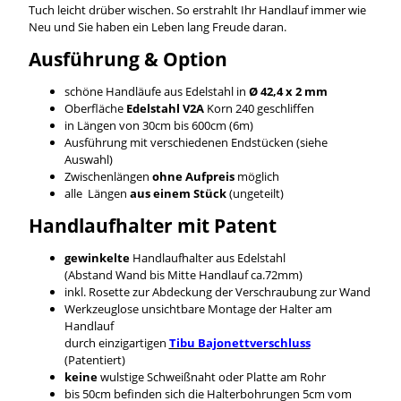
Tuch leicht drüber wischen. So erstrahlt Ihr Handlauf immer wie
Neu und Sie haben ein Leben lang Freude daran.
Ausführung & Option
schöne Handläufe aus Edelstahl in
Ø 42,4 x 2 mm
Oberfläche
Edelstahl V2A
Korn 240 geschliffen
in Längen von 30cm bis 600cm (6m)
Ausführung mit verschiedenen Endstücken (siehe
Auswahl)
Zwischenlängen
ohne Aufpreis
möglich
alle Längen
aus einem Stück
(ungeteilt)
Handlaufhalter mit Patent
gewinkelte
Handlaufhalter aus Edelstahl
(Abstand Wand bis Mitte Handlauf ca.72mm)
inkl. Rosette zur Abdeckung der Verschraubung zur Wand
Werkzeuglose unsichtbare Montage der Halter am
Handlauf
durch einzigartigen
Tibu Bajonettverschluss
(Patentiert)
keine
wulstige Schweißnaht oder Platte am Rohr
bis 50cm befinden sich die Halterbohrungen 5cm vom