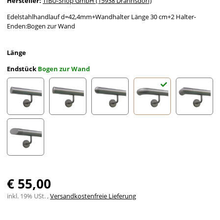
Hersteller:
TIBU-Shop GmbH (15938 Drahnsdorf)
Edelstahlhandlauf d=42,4mm+Wandhalter Länge 30 cm+2 Halter-
Enden:Bogen zur Wand
Länge
Endstück
Bogen zur Wand
gerade Kappe
leicht gewölbte Kappe
halbrunde Kappe
Bogen zur Wand
Ecke zu
schräges Endstück
€ 55,00
inkl. 19% USt. ,
Versandkostenfreie Lieferung