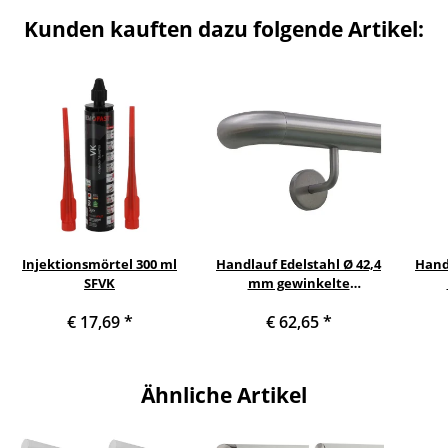
Kunden kauften dazu folgende Artikel:
Injektionsmörtel 300 ml
Handlauf Edelstahl Ø 42,4
Handl
SFVK
mm gewinkelte
Edelstahlhalter, Länge 60
Edel
€ 17,69
*
€ 62,65
*
cm mit 2 Halter und
cm
Bogen zur Wand
Ähnliche Artikel