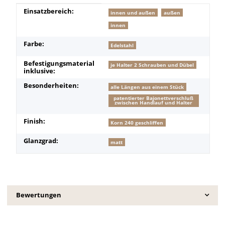
Produkteigenschaft
Wert
Einsatzbereich:
innen und außen
außen
innen
Farbe:
Edelstahl
Befestigungsmaterial
je Halter 2 Schrauben und Dübel
inklusive:
Besonderheiten:
alle Längen aus einem Stück
patentierter Bajonettverschluß
zwischen Handlauf und Halter
Finish:
Korn 240 geschliffen
Glanzgrad:
matt
Bewertungen