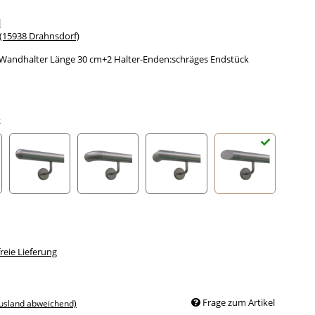
l
15938 Drahnsdorf)
Wandhalter Länge 30 cm+2 Halter-Enden:schräges Endstück
k
 gewölbte Kappe
halbrunde Kappe
Bogen zur Wand
Ecke zur Wand
schräges Endstü
eie Lieferung
Frage zum Artikel
Ausland abweichend)