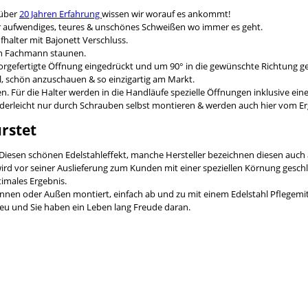
 über
20 Jahren Erfahrung
wissen wir worauf es ankommt!
ir aufwendiges, teures & unschönes Schweißen wo immer es geht.
halter mit Bajonett Verschluss.
hen Fachmann staunen.
 vorgefertigte Öffnung eingedrückt und um 90° in die gewünschte Richtung g
il, schön anzuschauen & so einzigartig am Markt.
n. Für die Halter werden in die Handläufe spezielle Öffnungen inklusive ei
Kinderleicht nur durch Schrauben selbst montieren & werden auch hier vom Er
ürstet
 Diesen schönen Edelstahleffekt, manche Hersteller bezeichnen diesen auch 
rd vor seiner Auslieferung zum Kunden mit einer speziellen Körnung geschli
imales Ergebnis.
Innen oder Außen montiert, einfach ab und zu mit einem Edelstahl Pflegemi
Neu und Sie haben ein Leben lang Freude daran.