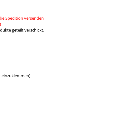
die Spedition versenden
!
ukte geteilt verschickt.
er einzuklemmen)