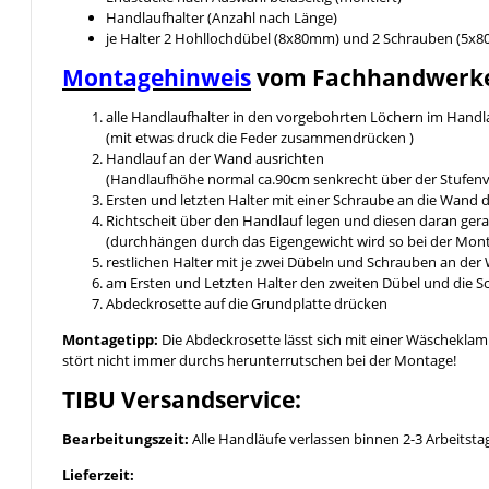
Handlaufhalter (Anzahl nach Länge)
je Halter 2 Hohllochdübel (8x80mm) und 2 Schrauben (5x
Montagehinweis
vom Fachhandwerk
alle Handlaufhalter in den vorgebohrten Löchern im Hand
(mit etwas druck die Feder zusammendrücken )
Handlauf an der Wand ausrichten
(Handlaufhöhe normal ca.90cm senkrecht über der Stufen
Ersten und letzten Halter mit einer Schraube an die Wand 
Richtscheit über den Handlauf legen und diesen daran ger
(durchhängen durch das Eigengewicht wird so bei der Mon
restlichen Halter mit je zwei Dübeln und Schrauben an der
am Ersten und Letzten Halter den zweiten Dübel und die 
Abdeckrosette auf die Grundplatte drücken
Montagetipp:
Die Abdeckrosette lässt sich mit einer Wäschekla
stört nicht immer durchs herunterrutschen bei der Montage!
TIBU Versandservice:
Bearbeitungszeit:
Alle Handläufe verlassen binnen 2-3 Arbeitsta
Lieferzeit: