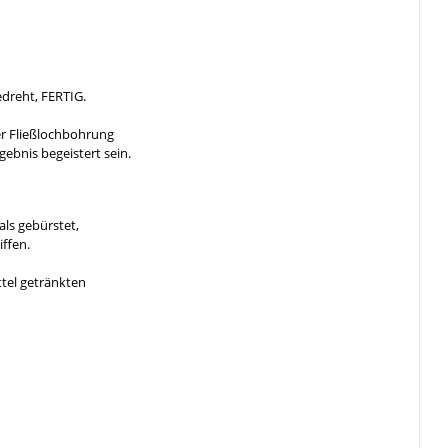
edreht, FERTIG.
ner Fließlochbohrung
gebnis begeistert sein.
als gebürstet,
ffen.
ttel getränkten