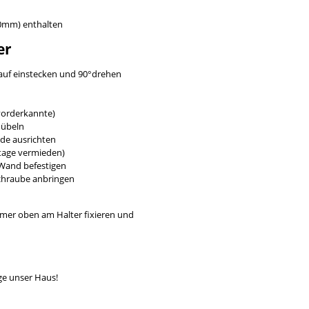
80mm) enthalten
er
lauf einstecken und 90°drehen
vorderkannte)
dübeln
ade ausrichten
tage vermieden)
 Wand befestigen
Schraube anbringen
mmer oben am Halter fixieren und
ge unser Haus!