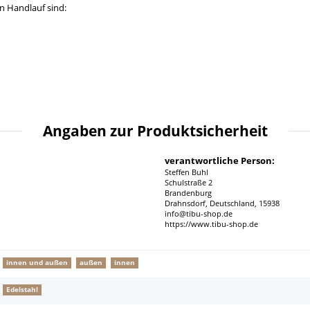
n Handlauf sind:
Angaben zur Produktsicherheit
verantwortliche Person:
Steffen Buhl
Schulstraße 2
Brandenburg
Drahnsdorf, Deutschland, 15938
info@tibu-shop.de
https://www.tibu-shop.de
innen und außen
außen
innen
Edelstahl