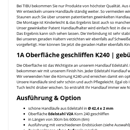
Bei TIBU bekommen Sie nur Produkte von höchster Qualität. Aus
Wir entwickeln unsere Handläufe ständig weiter. So vermeiden w
Staunen auch Sie über unseren patentierten gewinkelten Handlauf
Die Montage ist Kinderleicht & das Ergebnis lässt auch so manc
Unser gewinkelter Patent Handlaufhalter wird einfach fest in die
Das Ergebnis kann sich sehen lassen. Die Verbindung ist sehr stab
Bei unseren geraden Haltern verzichten wir ebenfalls auf Schweiße
vorgefertigt. Hier können Sie jetzt die geraden Halter ebenfalls 
1A Oberfläche geschliffen K240 | geb
Die Oberfläche ist das Wichtigste an unserem Handlauf Edelstahl.
bekommen wir mit unserem Finish hin. Jeder Edelstahl Handlauf wi
Wir verwenden hier die Körnung K240 und erreichen damit ein opt
Unsere Handläufe sind sehr schön und auch Pflegeleicht. Egal ob 
Tuch leicht drüber wischen. So erstrahlt Ihr Handlauf immer wie 
Ausführung & Option
schöne Handläufe aus Edelstahl in
Ø 42,4 x 2 mm
Oberfläche
Edelstahl V2A
Korn 240 geschliffen
in Längen von 30cm bis 600cm (6m)
Ausführung mit verschiedenen Endstücken (siehe Auswahl)