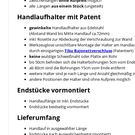
Zwischenlängen
ohne Aufpreis
möglich
alle Längen
aus einem Stück
(ungeteilt)
Handlaufhalter mit Patent
gewinkelte
Handlaufhalter aus Edelstahl
(Abstand Wand bis Mitte Handlauf ca.72mm)
inkl. Rosette zur Abdeckung der Verschraubung zur Wand
Werkzeuglose unsichtbare Montage der Halter am Handlau
durch einzigartigen
Tibu Bajonettverschluss
(Patentiert)
keine
wulstige Schweißnaht oder Platte am Rohr
bis 50cm befinden sich die Halterbohrungen 5cm vom End
ab 60cm sind die Bohrungen 15cm vom Ende entfernt
weitere Halter sind je nach Länge und Anzahl gleichmäßig
andere Positionen der Halter sind ohne Aufpreis möglich
Endstücke vormontiert
Handlauflänge ist inkl. Endstücke
Endstücke beidseitig vormontiert
Lieferumfang
Handlauf in ausgewählter Länge
Endstücke nach Auswahl beidseitig (montiert)