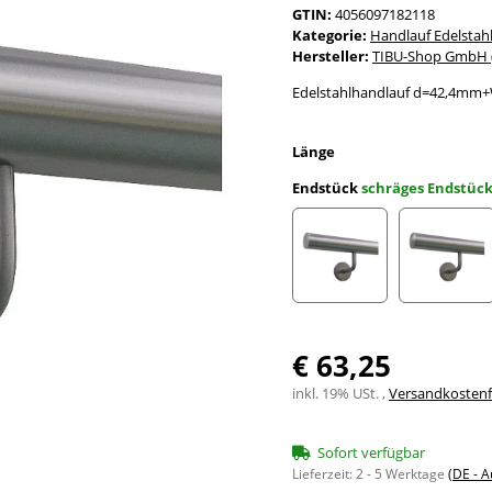
GTIN:
4056097182118
Kategorie:
Handlauf Edelstah
Hersteller:
TIBU-Shop GmbH (
Edelstahlhandlauf d=42,4mm+
Länge
Endstück
schräges Endstüc
gerade Kappe
leicht
€ 63,25
inkl. 19% USt. ,
Versandkostenfr
Sofort verfügbar
Lieferzeit:
2 - 5 Werktage
(DE - 