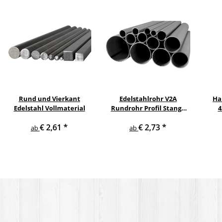
Rund und Vierkant
Edelstahlrohr V2A
Ha
Edelstahl Vollmaterial
Rundrohr Profil Stange
4
V2A in verschiedenen
pul
€ 2,61
*
€ 2,73
*
Durchmessern
ge
ab
ab