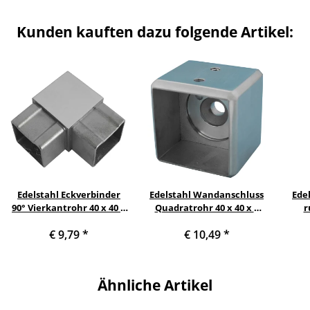
Kunden kauften dazu folgende Artikel:
Edelstahl Eckverbinder
Edelstahl Wandanschluss
Ede
90° Vierkantrohr 40 x 40 x
Quadratrohr 40 x 40 x 2
r
2 mm
mm
Quer
€ 9,79
*
€ 10,49
*
(1 
Ähnliche Artikel