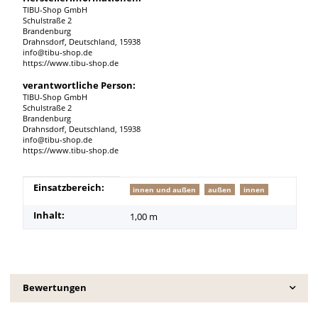
TIBU-Shop GmbH
Schulstraße 2
Brandenburg
Drahnsdorf, Deutschland, 15938
info@tibu-shop.de
https://www.tibu-shop.de
verantwortliche Person:
TIBU-Shop GmbH
Schulstraße 2
Brandenburg
Drahnsdorf, Deutschland, 15938
info@tibu-shop.de
https://www.tibu-shop.de
Produkteigenschaft
Wert
Einsatzbereich:
innen und außen
außen
innen
Inhalt:
1,00 m
Bewertungen