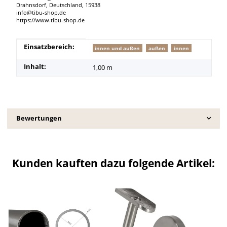
Drahnsdorf, Deutschland, 15938
info@tibu-shop.de
https://www.tibu-shop.de
Produkteigenschaft
Wert
Einsatzbereich:
innen und außen
außen
innen
Inhalt:
1,00 m
Bewertungen
Kunden kauften dazu folgende Artikel: