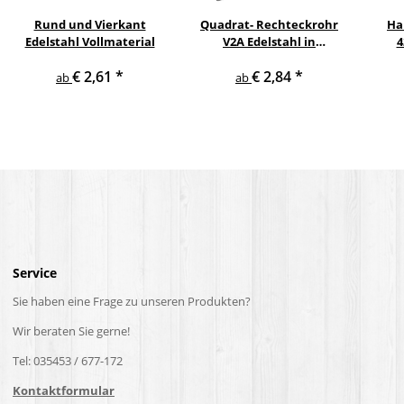
Rund und Vierkant
Quadrat- Rechteckrohr
Ha
Edelstahl Vollmaterial
V2A Edelstahl in
4
verschiedenen
pul
€ 2,61
*
€ 2,84
*
Querschnitten und
ge
ab
ab
Längen bis 6 m am Stück
Service
Sie haben eine Frage zu unseren Produkten?
Wir beraten Sie gerne!
Tel: 035453 / 677-172
Kontaktformular