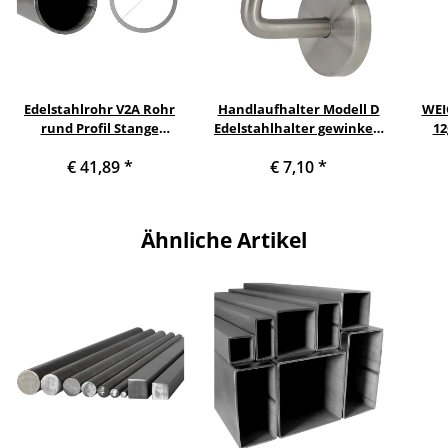
Edelstahlrohr V2A Rohr
Handlaufhalter Modell D
WEI
rund Profil Stange
Edelstahlhalter gewinkelt
12
Querschnitt 33,7 x 2 mm
mit Halteplatte
€ 41,89
*
€ 7,10
*
(1 Zoll) Länge: 1800 mm
Ähnliche Artikel