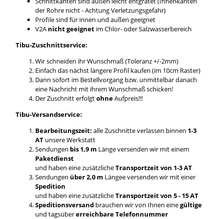
Schnittkanten sind außen leicht entgratet (Innenkanten
der Rohre nicht - Achtung Verletzungsgefahr)
Profile sind für innen und außen geeignet
V2A
nicht geeignet
im Chlor- oder Salzwasserbereich
Tibu-Zuschnittservice:
Wir schneiden ihr Wunschmaß (Toleranz +/-2mm)
Einfach das nächst längere Profil kaufen (im 10cm Raster)
Dann sofort im Bestellvorgang bzw. unmittelbar danach
eine Nachricht mit ihrem Wunschmaß schicken!
Der Zuschnitt erfolgt
ohne
Aufpreis!!!
Tibu-Versandservice:
Bearbeitungszeit:
alle Zuschnitte verlassen binnen
1-3
AT
unsere Werkstatt
Sendungen
bis 1,9 m
Länge versenden wir mit einem
Paketdienst
und haben eine zusätzliche
Transportzeit von 1-3 AT
Sendungen
über 2,0 m
Längee versenden wir mit einer
Spedition
und haben eine zusätzliche
Transportzeit von 5 - 15 AT
Speditionsversand
brauchen wir von Ihnen eine
gültige
und tagsüber
erreichbare Telefonnummer