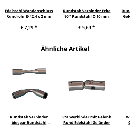
Edelstahl Wandanschluss
Rundstab Verbinder Ecke
Rund
Rundrohr Ø 42,4 x 2 mm
90 ° Rundstahl Ø 10 mm
Gel
€ 7,29
*
€ 5,69
*
Ähnliche Artikel
Rundstab Verbinder
Stabverbinder mit Gelenk
W
biegbar Rundstahl
Rund Edelstahl Geländer
Edelstahl Geländer
R