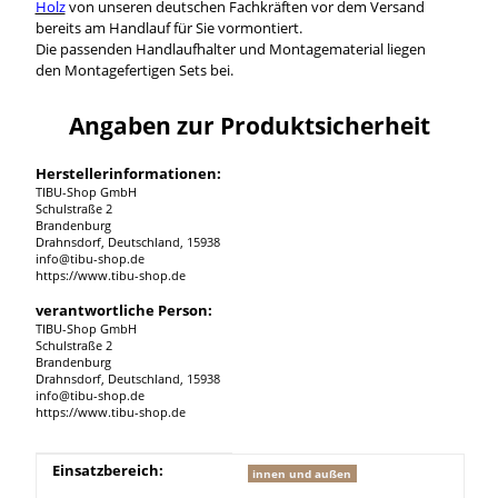
Holz
von unseren deutschen Fachkräften vor dem Versand
bereits am Handlauf für Sie vormontiert.
Die passenden Handlaufhalter und Montagematerial liegen
den Montagefertigen Sets bei.
Angaben zur Produktsicherheit
Herstellerinformationen:
TIBU-Shop GmbH
Schulstraße 2
Brandenburg
Drahnsdorf, Deutschland, 15938
info@tibu-shop.de
https://www.tibu-shop.de
verantwortliche Person:
TIBU-Shop GmbH
Schulstraße 2
Brandenburg
Drahnsdorf, Deutschland, 15938
info@tibu-shop.de
https://www.tibu-shop.de
Produkteigenschaft
Wert
Einsatzbereich:
innen und außen