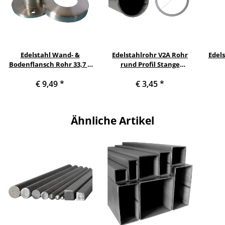
Edelstahl Wand- &
Edelstahlrohr V2A Rohr
Edel
Bodenflansch Rohr 33,7 x
rund Profil Stange
2 mm | Ronde Ø 80 mm
Querschnitt 33,7 x 2 mm
€ 9,49
*
€ 3,45
*
(1 Zoll) Länge: 100 mm
Ähnliche Artikel