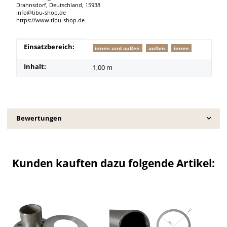
Drahnsdorf, Deutschland, 15938
info@tibu-shop.de
https://www.tibu-shop.de
Produkteigenschaft
Wert
Einsatzbereich:
innen und außen
außen
innen
Inhalt:
1,00 m
Bewertungen
Kunden kauften dazu folgende Artikel: