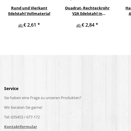
Rund und Vierkant
Quadrat- Rechteckrohr
Ha
Edelstahl Vollmaterial
V2A Edelstahl in
4
verschiedenen
pul
€ 2,61
*
€ 2,84
*
Querschnitten und
ge
ab
ab
Längen bis 6 m am Stück
Service
Sie haben eine Frage zu unseren Produkten?
Wir beraten Sie gerne!
Tel: 035453 / 677-172
Kontaktformular