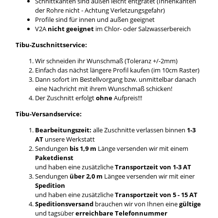
Schnittkanten sind außen leicht entgratet (Innenkanten
der Rohre nicht - Achtung Verletzungsgefahr)
Profile sind für innen und außen geeignet
V2A
nicht geeignet
im Chlor- oder Salzwasserbereich
Tibu-Zuschnittservice:
Wir schneiden ihr Wunschmaß (Toleranz +/-2mm)
Einfach das nächst längere Profil kaufen (im 10cm Raster)
Dann sofort im Bestellvorgang bzw. unmittelbar danach
eine Nachricht mit ihrem Wunschmaß schicken!
Der Zuschnitt erfolgt
ohne
Aufpreis!!!
Tibu-Versandservice:
Bearbeitungszeit:
alle Zuschnitte verlassen binnen
1-3
AT
unsere Werkstatt
Sendungen
bis 1,9 m
Länge versenden wir mit einem
Paketdienst
und haben eine zusätzliche
Transportzeit von 1-3 AT
Sendungen
über 2,0 m
Längee versenden wir mit einer
Spedition
und haben eine zusätzliche
Transportzeit von 5 - 15 AT
Speditionsversand
brauchen wir von Ihnen eine
gültige
und tagsüber
erreichbare Telefonnummer