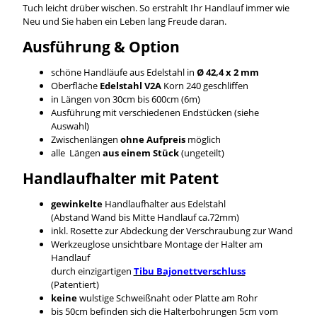
Tuch leicht drüber wischen. So erstrahlt Ihr Handlauf immer wie
Neu und Sie haben ein Leben lang Freude daran.
Ausführung & Option
schöne Handläufe aus Edelstahl in
Ø 42,4 x 2 mm
Oberfläche
Edelstahl V2A
Korn 240 geschliffen
in Längen von 30cm bis 600cm (6m)
Ausführung mit verschiedenen Endstücken (siehe
Auswahl)
Zwischenlängen
ohne Aufpreis
möglich
alle Längen
aus einem Stück
(ungeteilt)
Handlaufhalter mit Patent
gewinkelte
Handlaufhalter aus Edelstahl
(Abstand Wand bis Mitte Handlauf ca.72mm)
inkl. Rosette zur Abdeckung der Verschraubung zur Wand
Werkzeuglose unsichtbare Montage der Halter am
Handlauf
durch einzigartigen
Tibu Bajonettverschluss
(Patentiert)
keine
wulstige Schweißnaht oder Platte am Rohr
bis 50cm befinden sich die Halterbohrungen 5cm vom