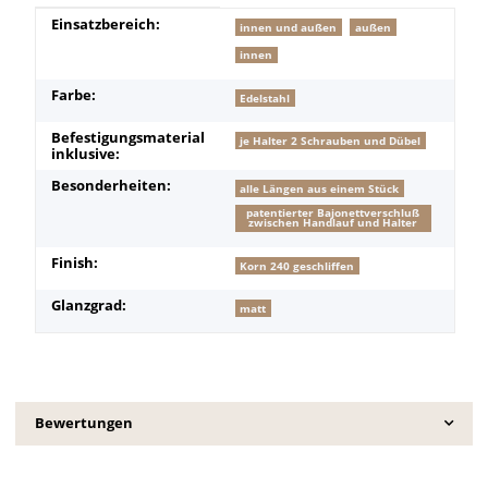
Produkteigenschaft
Wert
Einsatzbereich:
innen und außen
außen
innen
Farbe:
Edelstahl
Befestigungsmaterial
je Halter 2 Schrauben und Dübel
inklusive:
Besonderheiten:
alle Längen aus einem Stück
patentierter Bajonettverschluß
zwischen Handlauf und Halter
Finish:
Korn 240 geschliffen
Glanzgrad:
matt
Bewertungen