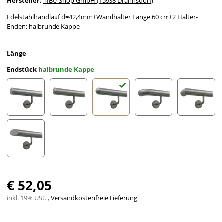
Hersteller:
TIBU-Shop GmbH (15938 Drahnsdorf)
Edelstahlhandlauf d=42,4mm+Wandhalter Länge 60 cm+2 Halter-
Enden: halbrunde Kappe
Länge
Endstück
halbrunde Kappe
gerade Kappe
leicht gewölbte Kappe
halbrunde Kappe
Bogen zur Wand
Ecke zu
schräges Endstück
€ 52,05
inkl. 19% USt. ,
Versandkostenfreie Lieferung