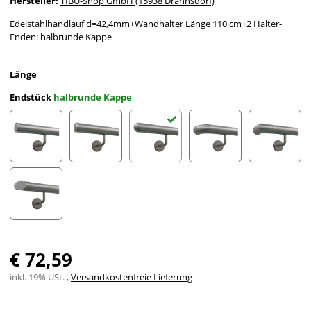
Hersteller:
TIBU-Shop GmbH (15938 Drahnsdorf)
Edelstahlhandlauf d=42,4mm+Wandhalter Länge 110 cm+2 Halter-
Enden: halbrunde Kappe
Länge
Endstück
halbrunde Kappe
gerade Kappe
leicht gewölbte Kappe
halbrunde Kappe
Bogen zur Wand
Ecke zu
schräges Endstück
€ 72,59
inkl. 19% USt. ,
Versandkostenfreie Lieferung