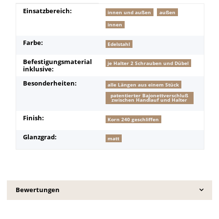
Produkteigenschaft
Wert
Einsatzbereich:
innen und außen
außen
innen
Farbe:
Edelstahl
Befestigungsmaterial
je Halter 2 Schrauben und Dübel
inklusive:
Besonderheiten:
alle Längen aus einem Stück
patentierter Bajonettverschluß
zwischen Handlauf und Halter
Finish:
Korn 240 geschliffen
Glanzgrad:
matt
Bewertungen