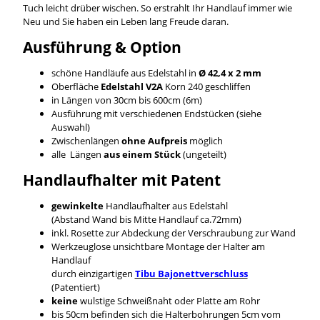
Tuch leicht drüber wischen. So erstrahlt Ihr Handlauf immer wie
Neu und Sie haben ein Leben lang Freude daran.
Ausführung & Option
schöne Handläufe aus Edelstahl in
Ø 42,4 x 2 mm
Oberfläche
Edelstahl V2A
Korn 240 geschliffen
in Längen von 30cm bis 600cm (6m)
Ausführung mit verschiedenen Endstücken (siehe
Auswahl)
Zwischenlängen
ohne Aufpreis
möglich
alle Längen
aus einem Stück
(ungeteilt)
Handlaufhalter mit Patent
gewinkelte
Handlaufhalter aus Edelstahl
(Abstand Wand bis Mitte Handlauf ca.72mm)
inkl. Rosette zur Abdeckung der Verschraubung zur Wand
Werkzeuglose unsichtbare Montage der Halter am
Handlauf
durch einzigartigen
Tibu Bajonettverschluss
(Patentiert)
keine
wulstige Schweißnaht oder Platte am Rohr
bis 50cm befinden sich die Halterbohrungen 5cm vom