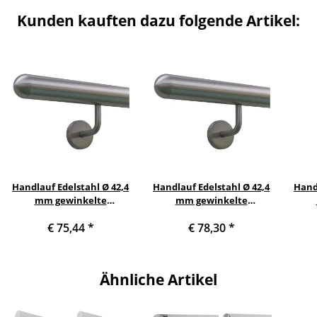
Kunden kauften dazu folgende Artikel:
Handlauf Edelstahl Ø 42,4
Handlauf Edelstahl Ø 42,4
Handl
mm gewinkelte
mm gewinkelte
Edelstahlhalter, Länge 120
Edelstahlhalter, Länge 130
Edels
€ 75,44
*
€ 78,30
*
cm mit 2 Halter und
cm mit 2 Halter und
cm
halbrunde Kappe
halbrunde Kappe
Ähnliche Artikel